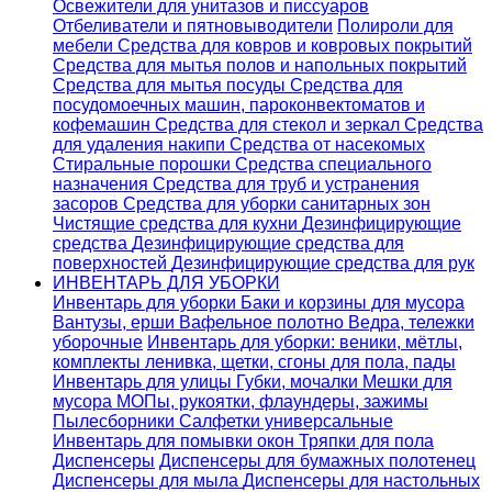
Освежители для унитазов и писсуаров
Отбеливатели и пятновыводители
Полироли для
мебели
Средства для ковров и ковровых покрытий
Средства для мытья полов и напольных покрытий
Средства для мытья посуды
Средства для
посудомоечных машин, пароконвектоматов и
кофемашин
Средства для стекол и зеркал
Средства
для удаления накипи
Средства от насекомых
Стиральные порошки
Cредства специального
назначения
Средства для труб и устранения
засоров
Средства для уборки санитарных зон
Чистящие средства для кухни
Дезинфицирующие
средства
Дезинфицирующие средства для
поверхностей
Дезинфицирующие средства для рук
ИНВЕНТАРЬ ДЛЯ УБОРКИ
Инвентарь для уборки
Баки и корзины для мусора
Вантузы, ерши
Вафельное полотно
Ведра, тележки
уборочные
Инвентарь для уборки: веники, мётлы,
комплекты ленивка, щетки, сгоны для пола, пады
Инвентарь для улицы
Губки, мочалки
Мешки для
мусора
МОПы, рукоятки, флаундеры, зажимы
Пылесборники
Салфетки универсальные
Инвентарь для помывки окон
Тряпки для пола
Диспенсеры
Диспенсеры для бумажных полотенец
Диспенсеры для мыла
Диспенсеры для настольных