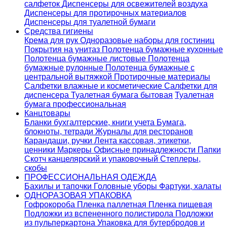
салфеток
Диспенсеры для освежителей воздуха
Диспенсеры для протирочных материалов
Диспенсеры для туалетной бумаги
Средства гигиены
Крема для рук
Одноразовые наборы для гостиниц
Покрытия на унитаз
Полотенца бумажные кухонные
Полотенца бумажные листовые
Полотенца
бумажные рулонные
Полотенца бумажные с
центральной вытяжкой
Протирочные материалы
Салфетки влажные и косметические
Салфетки для
диспенсера
Туалетная бумага бытовая
Туалетная
бумага профессиональная
Канцтовары
Бланки бухгалтерские, книги учета
Бумага,
блокноты, тетради
Журналы для ресторанов
Карандаши, ручки
Лента кассовая, этикетки,
ценники
Маркеры
Офисные принадлежности
Папки
Скотч канцелярский и упаковочный
Степлеры,
скобы
ПРОФЕССИОНАЛЬНАЯ ОДЕЖДА
Бахилы и тапочки
Головные уборы
Фартуки, халаты
ОДНОРАЗОВАЯ УПАКОВКА
Гофрокороба
Пленка паллетная
Пленка пищевая
Подложки из вспененного полистирола
Подложки
из пульперкартона
Упаковка для бутербродов и