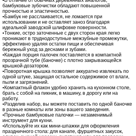
•В отличие от обычных деревянных аналогов,
бамбуковые зубочистки обладают повышенной
прочностью и эластичностью.
•Бамбук не расслаивается, не ломается при
использовании и не оставляет заноз благодаря
идеальной заводской шлифовке поверхности.
•Тонкие, остро заточенные с двух сторон края легко
проникают в труднодоступные межзубные промежутки,
эффективно удаляя остатки пищи и обеспечивая
бережный уход за деснами и зубами.
•Каждая порция палочек поставляется в компактной
прозрачной тубе (баночке) с плотно закрывающейся
крышкой-дозатором.
•Поворотная крышка позволяет аккуратно извлекать по
одной штуке, защищая остальное содержимое от влаги,
пыли и загрязнений.
•Компактный флакон удобно хранить на кухонном столе,
брать с собой на пикник, в машину, в дорогу или на
работу.
•Разделив набор, вы можете поставить по одной баночке
в разные комнаты или зоны вашего заведения.
•Прочные бамбуковые палочки — незаменимый
инструмент для кухни.
•Используйте их как мини-шпажки для оформления
праздничного стола: для канапе, фуршетных закусок,