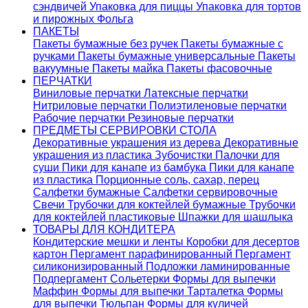
сэндвичей
Упаковка для пиццы
Упаковка для тортов
и пирожных
Фольга
ПАКЕТЫ
Пакеты бумажные без ручек
Пакеты бумажные с
ручками
Пакеты бумажные универсальные
Пакеты
вакуумные
Пакеты майка
Пакеты фасовочные
ПЕРЧАТКИ
Виниловые перчатки
Латексные перчатки
Нитриловые перчатки
Полиэтиленовые перчатки
Рабочие перчатки
Резиновые перчатки
ПРЕДМЕТЫ СЕРВИРОВКИ СТОЛА
Декоративные украшения из дерева
Декоративные
украшения из пластика
Зубочистки
Палочки для
суши
Пики для канапе из бамбука
Пики для канапе
из пластика
Порционные соль, сахар, перец
Салфетки бумажные
Салфетки сервировочные
Свечи
Трубочки для коктейлей бумажные
Трубочки
для коктейлей пластиковые
Шпажки для шашлыка
ТОВАРЫ ДЛЯ КОНДИТЕРА
Кондитерские мешки и ленты
Коробки для десертов
картон
Пергамент парафинированный
Пергамент
силиконизированный
Подложки ламинированные
Подпергамент
Сольетерки
Формы для выпечки
Маффин
Формы для выпечки Тарталетка
Формы
для выпечки Тюльпан
Формы для куличей