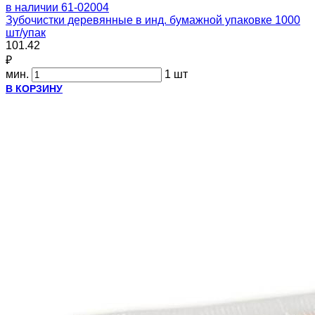
в наличии
61-02004
Зубочистки деревянные в инд. бумажной упаковке 1000
шт/упак
101.42
₽
мин.
1 шт
В КОРЗИНУ