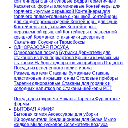
контейнеры
Банки суповые
Ведра герметичные
Касалетки, формы алюминиевые
Контейнеры для
горячего круглые с крышкой
Контейнеры для
горячего прямоугольные с крышкой
Контейнеры
для кондитерских изделий
Контейнеры для суши
Контейнеры под запайку
Контейнеры с
неразьемной крышкой
Контейнеры с разъемной
крышкой
Креманки, стаканчики десертные
Салатники
Соусники
Термобоксы
ОДНОРАЗОВАЯ ПОСУДА
Одноразовая посуда
Бутылки
Держатели для
стаканов из пульперкартона
Крышки к бумажным
стаканам
Наборы одноразовых приборов
Подносы
Посуда из вспененного полистирола
Размешиватели
Стаканы бумажные
Стаканы
пластиковые и крышки к ним
Столовые приборы
Тарелки одноразовые
Стаканы для горячих и
холодных напитков pp
Стаканы-шейкеры PET
Посуда для фуршета
Бокалы
Тарелки
Фуршетные
формы
БЫТОВАЯ ХИМИЯ
Бытовая химия
Аксессуары для уборки
Жироудалители
Кондиционеры для белья
Мыло
жидкое
Мыло кусковое
Освежители воздуха