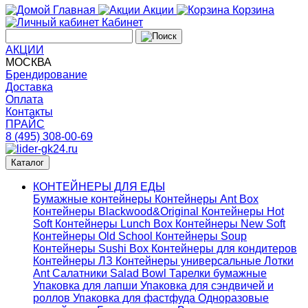
Главная
Акции
Корзина
Кабинет
АКЦИИ
МОСКВА
Брендирование
Доставка
Оплата
Контакты
ПРАЙС
8 (495) 308-00-69
Каталог
КОНТЕЙНЕРЫ ДЛЯ ЕДЫ
Бумажные контейнеры
Контейнеры Ant Box
Контейнеры Blackwood&Original
Контейнеры Hot
Soft
Контейнеры Lunch Box
Контейнеры New Soft
Контейнеры Old School
Контейнеры Soup
Контейнеры Sushi Box
Контейнеры для кондитеров
Контейнеры ЛЗ
Контейнеры универсальные
Лотки
Ant
Салатники Salad Bowl
Тарелки бумажные
Упаковка для лапши
Упаковка для сэндвичей и
роллов
Упаковка для фастфуда
Одноразовые