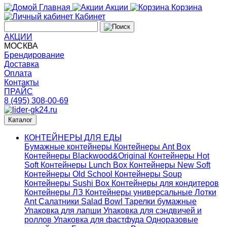
Главная
Акции
Корзина
Кабинет
АКЦИИ
МОСКВА
Брендирование
Доставка
Оплата
Контакты
ПРАЙС
8 (495) 308-00-69
Каталог
КОНТЕЙНЕРЫ ДЛЯ ЕДЫ
Бумажные контейнеры
Контейнеры Ant Box
Контейнеры Blackwood&Original
Контейнеры Hot
Soft
Контейнеры Lunch Box
Контейнеры New Soft
Контейнеры Old School
Контейнеры Soup
Контейнеры Sushi Box
Контейнеры для кондитеров
Контейнеры ЛЗ
Контейнеры универсальные
Лотки
Ant
Салатники Salad Bowl
Тарелки бумажные
Упаковка для лапши
Упаковка для сэндвичей и
роллов
Упаковка для фастфуда
Одноразовые