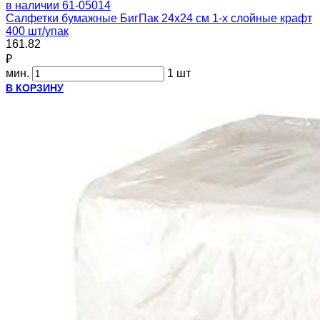
в наличии
61-05014
Салфетки бумажные БигПак 24х24 см 1-х слойные крафт
400 шт/упак
161.82
₽
мин.
1 шт
В КОРЗИНУ