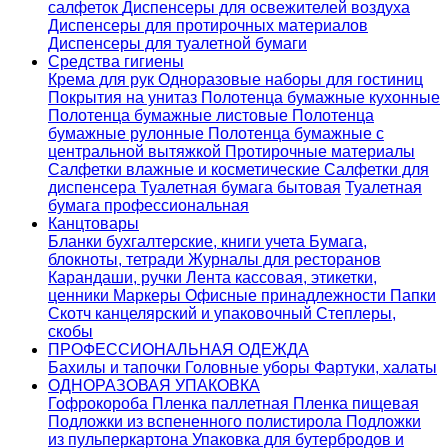
салфеток
Диспенсеры для освежителей воздуха
Диспенсеры для протирочных материалов
Диспенсеры для туалетной бумаги
Средства гигиены
Крема для рук
Одноразовые наборы для гостиниц
Покрытия на унитаз
Полотенца бумажные кухонные
Полотенца бумажные листовые
Полотенца
бумажные рулонные
Полотенца бумажные с
центральной вытяжкой
Протирочные материалы
Салфетки влажные и косметические
Салфетки для
диспенсера
Туалетная бумага бытовая
Туалетная
бумага профессиональная
Канцтовары
Бланки бухгалтерские, книги учета
Бумага,
блокноты, тетради
Журналы для ресторанов
Карандаши, ручки
Лента кассовая, этикетки,
ценники
Маркеры
Офисные принадлежности
Папки
Скотч канцелярский и упаковочный
Степлеры,
скобы
ПРОФЕССИОНАЛЬНАЯ ОДЕЖДА
Бахилы и тапочки
Головные уборы
Фартуки, халаты
ОДНОРАЗОВАЯ УПАКОВКА
Гофрокороба
Пленка паллетная
Пленка пищевая
Подложки из вспененного полистирола
Подложки
из пульперкартона
Упаковка для бутербродов и