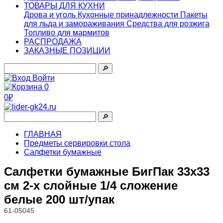
ТОВАРЫ ДЛЯ КУХНИ
Дрова и уголь
Кухонные принадлежности
Пакеты
для льда и замораживания
Средства для розжига
Топливо для мармитов
РАСПРОДАЖА
ЗАКАЗНЫЕ ПОЗИЦИИ
🔎︎
Войти
0
0₽
🔎︎
ГЛАВНАЯ
Предметы сервировки стола
Салфетки бумажные
Салфетки бумажные БигПак 33х33
см 2-х слойные 1/4 сложение
белые 200 шт/упак
61-05045