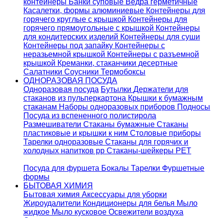
контейнеры
Банки суповые
Ведра герметичные
Касалетки, формы алюминиевые
Контейнеры для
горячего круглые с крышкой
Контейнеры для
горячего прямоугольные с крышкой
Контейнеры
для кондитерских изделий
Контейнеры для суши
Контейнеры под запайку
Контейнеры с
неразьемной крышкой
Контейнеры с разъемной
крышкой
Креманки, стаканчики десертные
Салатники
Соусники
Термобоксы
ОДНОРАЗОВАЯ ПОСУДА
Одноразовая посуда
Бутылки
Держатели для
стаканов из пульперкартона
Крышки к бумажным
стаканам
Наборы одноразовых приборов
Подносы
Посуда из вспененного полистирола
Размешиватели
Стаканы бумажные
Стаканы
пластиковые и крышки к ним
Столовые приборы
Тарелки одноразовые
Стаканы для горячих и
холодных напитков pp
Стаканы-шейкеры PET
Посуда для фуршета
Бокалы
Тарелки
Фуршетные
формы
БЫТОВАЯ ХИМИЯ
Бытовая химия
Аксессуары для уборки
Жироудалители
Кондиционеры для белья
Мыло
жидкое
Мыло кусковое
Освежители воздуха