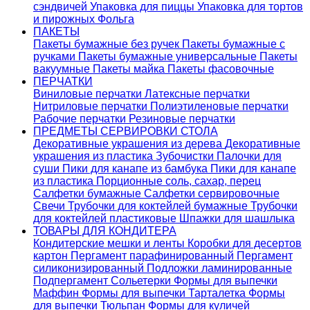
сэндвичей
Упаковка для пиццы
Упаковка для тортов
и пирожных
Фольга
ПАКЕТЫ
Пакеты бумажные без ручек
Пакеты бумажные с
ручками
Пакеты бумажные универсальные
Пакеты
вакуумные
Пакеты майка
Пакеты фасовочные
ПЕРЧАТКИ
Виниловые перчатки
Латексные перчатки
Нитриловые перчатки
Полиэтиленовые перчатки
Рабочие перчатки
Резиновые перчатки
ПРЕДМЕТЫ СЕРВИРОВКИ СТОЛА
Декоративные украшения из дерева
Декоративные
украшения из пластика
Зубочистки
Палочки для
суши
Пики для канапе из бамбука
Пики для канапе
из пластика
Порционные соль, сахар, перец
Салфетки бумажные
Салфетки сервировочные
Свечи
Трубочки для коктейлей бумажные
Трубочки
для коктейлей пластиковые
Шпажки для шашлыка
ТОВАРЫ ДЛЯ КОНДИТЕРА
Кондитерские мешки и ленты
Коробки для десертов
картон
Пергамент парафинированный
Пергамент
силиконизированный
Подложки ламинированные
Подпергамент
Сольетерки
Формы для выпечки
Маффин
Формы для выпечки Тарталетка
Формы
для выпечки Тюльпан
Формы для куличей