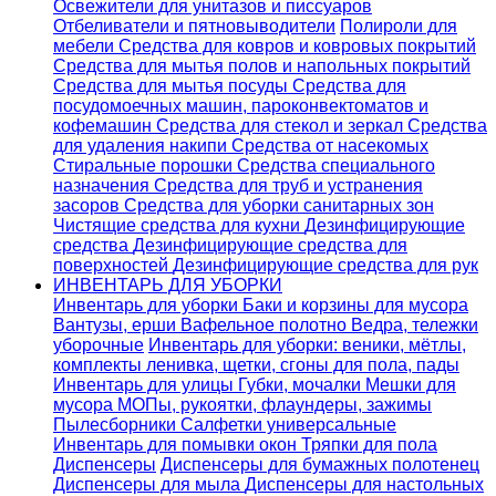
Освежители для унитазов и писсуаров
Отбеливатели и пятновыводители
Полироли для
мебели
Средства для ковров и ковровых покрытий
Средства для мытья полов и напольных покрытий
Средства для мытья посуды
Средства для
посудомоечных машин, пароконвектоматов и
кофемашин
Средства для стекол и зеркал
Средства
для удаления накипи
Средства от насекомых
Стиральные порошки
Cредства специального
назначения
Средства для труб и устранения
засоров
Средства для уборки санитарных зон
Чистящие средства для кухни
Дезинфицирующие
средства
Дезинфицирующие средства для
поверхностей
Дезинфицирующие средства для рук
ИНВЕНТАРЬ ДЛЯ УБОРКИ
Инвентарь для уборки
Баки и корзины для мусора
Вантузы, ерши
Вафельное полотно
Ведра, тележки
уборочные
Инвентарь для уборки: веники, мётлы,
комплекты ленивка, щетки, сгоны для пола, пады
Инвентарь для улицы
Губки, мочалки
Мешки для
мусора
МОПы, рукоятки, флаундеры, зажимы
Пылесборники
Салфетки универсальные
Инвентарь для помывки окон
Тряпки для пола
Диспенсеры
Диспенсеры для бумажных полотенец
Диспенсеры для мыла
Диспенсеры для настольных