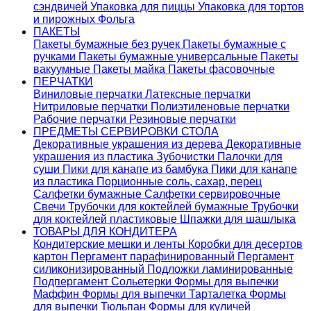
сэндвичей
Упаковка для пиццы
Упаковка для тортов
и пирожных
Фольга
ПАКЕТЫ
Пакеты бумажные без ручек
Пакеты бумажные с
ручками
Пакеты бумажные универсальные
Пакеты
вакуумные
Пакеты майка
Пакеты фасовочные
ПЕРЧАТКИ
Виниловые перчатки
Латексные перчатки
Нитриловые перчатки
Полиэтиленовые перчатки
Рабочие перчатки
Резиновые перчатки
ПРЕДМЕТЫ СЕРВИРОВКИ СТОЛА
Декоративные украшения из дерева
Декоративные
украшения из пластика
Зубочистки
Палочки для
суши
Пики для канапе из бамбука
Пики для канапе
из пластика
Порционные соль, сахар, перец
Салфетки бумажные
Салфетки сервировочные
Свечи
Трубочки для коктейлей бумажные
Трубочки
для коктейлей пластиковые
Шпажки для шашлыка
ТОВАРЫ ДЛЯ КОНДИТЕРА
Кондитерские мешки и ленты
Коробки для десертов
картон
Пергамент парафинированный
Пергамент
силиконизированный
Подложки ламинированные
Подпергамент
Сольетерки
Формы для выпечки
Маффин
Формы для выпечки Тарталетка
Формы
для выпечки Тюльпан
Формы для куличей