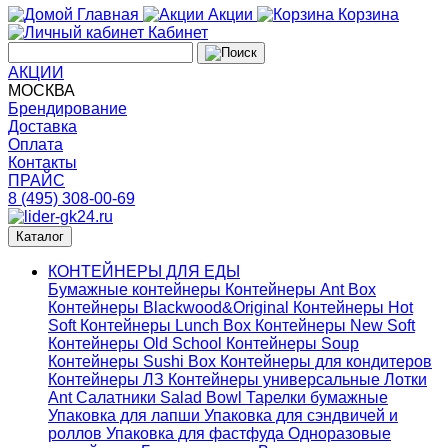
Главная
Акции
Корзина
Кабинет
АКЦИИ
МОСКВА
Брендирование
Доставка
Оплата
Контакты
ПРАЙС
8 (495) 308-00-69
Каталог
КОНТЕЙНЕРЫ ДЛЯ ЕДЫ
Бумажные контейнеры
Контейнеры Ant Box
Контейнеры Blackwood&Original
Контейнеры Hot
Soft
Контейнеры Lunch Box
Контейнеры New Soft
Контейнеры Old School
Контейнеры Soup
Контейнеры Sushi Box
Контейнеры для кондитеров
Контейнеры ЛЗ
Контейнеры универсальные
Лотки
Ant
Салатники Salad Bowl
Тарелки бумажные
Упаковка для лапши
Упаковка для сэндвичей и
роллов
Упаковка для фастфуда
Одноразовые