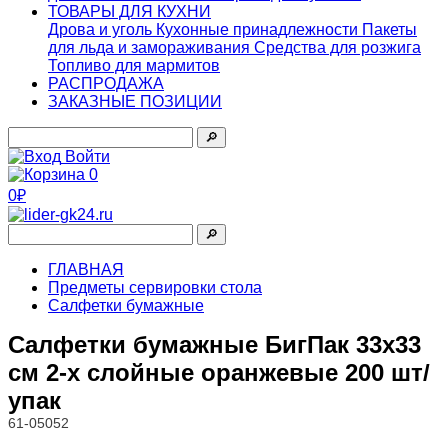
ТОВАРЫ ДЛЯ КУХНИ
Дрова и уголь
Кухонные принадлежности
Пакеты
для льда и замораживания
Средства для розжига
Топливо для мармитов
РАСПРОДАЖА
ЗАКАЗНЫЕ ПОЗИЦИИ
🔎︎
Войти
0
0₽
🔎︎
ГЛАВНАЯ
Предметы сервировки стола
Салфетки бумажные
Салфетки бумажные БигПак 33х33
см 2-х слойные оранжевые 200 шт/
упак
61-05052