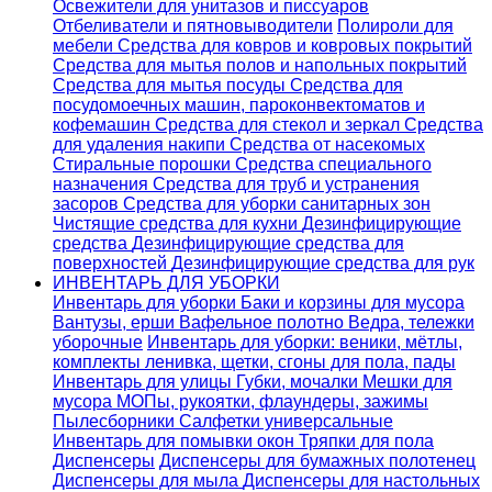
Освежители для унитазов и писсуаров
Отбеливатели и пятновыводители
Полироли для
мебели
Средства для ковров и ковровых покрытий
Средства для мытья полов и напольных покрытий
Средства для мытья посуды
Средства для
посудомоечных машин, пароконвектоматов и
кофемашин
Средства для стекол и зеркал
Средства
для удаления накипи
Средства от насекомых
Стиральные порошки
Cредства специального
назначения
Средства для труб и устранения
засоров
Средства для уборки санитарных зон
Чистящие средства для кухни
Дезинфицирующие
средства
Дезинфицирующие средства для
поверхностей
Дезинфицирующие средства для рук
ИНВЕНТАРЬ ДЛЯ УБОРКИ
Инвентарь для уборки
Баки и корзины для мусора
Вантузы, ерши
Вафельное полотно
Ведра, тележки
уборочные
Инвентарь для уборки: веники, мётлы,
комплекты ленивка, щетки, сгоны для пола, пады
Инвентарь для улицы
Губки, мочалки
Мешки для
мусора
МОПы, рукоятки, флаундеры, зажимы
Пылесборники
Салфетки универсальные
Инвентарь для помывки окон
Тряпки для пола
Диспенсеры
Диспенсеры для бумажных полотенец
Диспенсеры для мыла
Диспенсеры для настольных