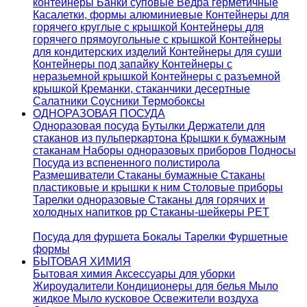
контейнеры
Банки суповые
Ведра герметичные
Касалетки, формы алюминиевые
Контейнеры для
горячего круглые с крышкой
Контейнеры для
горячего прямоугольные с крышкой
Контейнеры
для кондитерских изделий
Контейнеры для суши
Контейнеры под запайку
Контейнеры с
неразьемной крышкой
Контейнеры с разъемной
крышкой
Креманки, стаканчики десертные
Салатники
Соусники
Термобоксы
ОДНОРАЗОВАЯ ПОСУДА
Одноразовая посуда
Бутылки
Держатели для
стаканов из пульперкартона
Крышки к бумажным
стаканам
Наборы одноразовых приборов
Подносы
Посуда из вспененного полистирола
Размешиватели
Стаканы бумажные
Стаканы
пластиковые и крышки к ним
Столовые приборы
Тарелки одноразовые
Стаканы для горячих и
холодных напитков pp
Стаканы-шейкеры PET
Посуда для фуршета
Бокалы
Тарелки
Фуршетные
формы
БЫТОВАЯ ХИМИЯ
Бытовая химия
Аксессуары для уборки
Жироудалители
Кондиционеры для белья
Мыло
жидкое
Мыло кусковое
Освежители воздуха