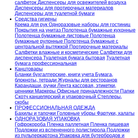
салфеток
Диспенсеры для освежителей воздуха
Диспенсеры для протирочных материалов
Диспенсеры для туалетной бумаги
Средства гигиены
Крема для рук
Одноразовые наборы для гостиниц
Покрытия на унитаз
Полотенца бумажные кухонные
Полотенца бумажные листовые
Полотенца
бумажные рулонные
Полотенца бумажные с
центральной вытяжкой
Протирочные материалы
Салфетки влажные и косметические
Салфетки для
диспенсера
Туалетная бумага бытовая
Туалетная
бумага профессиональная
Канцтовары
Бланки бухгалтерские, книги учета
Бумага,
блокноты, тетради
Журналы для ресторанов
Карандаши, ручки
Лента кассовая, этикетки,
ценники
Маркеры
Офисные принадлежности
Папки
Скотч канцелярский и упаковочный
Степлеры,
скобы
ПРОФЕССИОНАЛЬНАЯ ОДЕЖДА
Бахилы и тапочки
Головные уборы
Фартуки, халаты
ОДНОРАЗОВАЯ УПАКОВКА
Гофрокороба
Пленка паллетная
Пленка пищевая
Подложки из вспененного полистирола
Подложки
из пульперкартона
Упаковка для бутербродов и