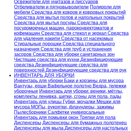
Освежители для унитазов и писсуаров
Отбеливатели и пятновыводители
Полироли для
мебели
Средства для ковров и ковровых покрытий
Средства для мытья полов и напольных покрытий
Средства для мытья посуды
Средства для
посудомоечных машин, пароконвектоматов и
кофемашин
Средства для стекол и зеркал
Средства
для удаления накипи
Средства от насекомых
Стиральные порошки
Cредства специального
назначения
Средства для труб и устранения
засоров
Средства для уборки санитарных зон
Чистящие средства для кухни
Дезинфицирующие
средства
Дезинфицирующие средства для
поверхностей
Дезинфицирующие средства для рук
ИНВЕНТАРЬ ДЛЯ УБОРКИ
Инвентарь для уборки
Баки и корзины для мусора
Вантузы, ерши
Вафельное полотно
Ведра, тележки
уборочные
Инвентарь для уборки: веники, мётлы,
комплекты ленивка, щетки, сгоны для пола, пады
Инвентарь для улицы
Губки, мочалки
Мешки для
мусора
МОПы, рукоятки, флаундеры, зажимы
Пылесборники
Салфетки универсальные
Инвентарь для помывки окон
Тряпки для пола
Диспенсеры
Диспенсеры для бумажных полотенец
Диспенсеры для мыла
Диспенсеры для настольных