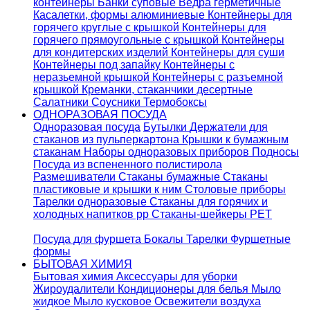
контейнеры
Банки суповые
Ведра герметичные
Касалетки, формы алюминиевые
Контейнеры для
горячего круглые с крышкой
Контейнеры для
горячего прямоугольные с крышкой
Контейнеры
для кондитерских изделий
Контейнеры для суши
Контейнеры под запайку
Контейнеры с
неразьемной крышкой
Контейнеры с разъемной
крышкой
Креманки, стаканчики десертные
Салатники
Соусники
Термобоксы
ОДНОРАЗОВАЯ ПОСУДА
Одноразовая посуда
Бутылки
Держатели для
стаканов из пульперкартона
Крышки к бумажным
стаканам
Наборы одноразовых приборов
Подносы
Посуда из вспененного полистирола
Размешиватели
Стаканы бумажные
Стаканы
пластиковые и крышки к ним
Столовые приборы
Тарелки одноразовые
Стаканы для горячих и
холодных напитков pp
Стаканы-шейкеры PET
Посуда для фуршета
Бокалы
Тарелки
Фуршетные
формы
БЫТОВАЯ ХИМИЯ
Бытовая химия
Аксессуары для уборки
Жироудалители
Кондиционеры для белья
Мыло
жидкое
Мыло кусковое
Освежители воздуха