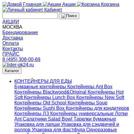
Главная
Акции
Корзина
Кабинет
АКЦИИ
МОСКВА
Брендирование
Доставка
Оплата
Контакты
ПРАЙС
8 (495) 308-00-69
Каталог
КОНТЕЙНЕРЫ ДЛЯ ЕДЫ
Бумажные контейнеры
Контейнеры Ant Box
Контейнеры Blackwood&Original
Контейнеры Hot
Soft
Контейнеры Lunch Box
Контейнеры New Soft
Контейнеры Old School
Контейнеры Soup
Контейнеры Sushi Box
Контейнеры для кондитеров
Контейнеры ЛЗ
Контейнеры универсальные
Лотки
Ant
Салатники Salad Bowl
Тарелки бумажные
Упаковка для лапши
Упаковка для сэндвичей и
роллов
Упаковка для фастфуда
Одноразовые