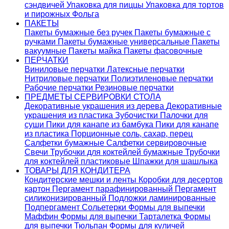
сэндвичей
Упаковка для пиццы
Упаковка для тортов
и пирожных
Фольга
ПАКЕТЫ
Пакеты бумажные без ручек
Пакеты бумажные с
ручками
Пакеты бумажные универсальные
Пакеты
вакуумные
Пакеты майка
Пакеты фасовочные
ПЕРЧАТКИ
Виниловые перчатки
Латексные перчатки
Нитриловые перчатки
Полиэтиленовые перчатки
Рабочие перчатки
Резиновые перчатки
ПРЕДМЕТЫ СЕРВИРОВКИ СТОЛА
Декоративные украшения из дерева
Декоративные
украшения из пластика
Зубочистки
Палочки для
суши
Пики для канапе из бамбука
Пики для канапе
из пластика
Порционные соль, сахар, перец
Салфетки бумажные
Салфетки сервировочные
Свечи
Трубочки для коктейлей бумажные
Трубочки
для коктейлей пластиковые
Шпажки для шашлыка
ТОВАРЫ ДЛЯ КОНДИТЕРА
Кондитерские мешки и ленты
Коробки для десертов
картон
Пергамент парафинированный
Пергамент
силиконизированный
Подложки ламинированные
Подпергамент
Сольетерки
Формы для выпечки
Маффин
Формы для выпечки Тарталетка
Формы
для выпечки Тюльпан
Формы для куличей