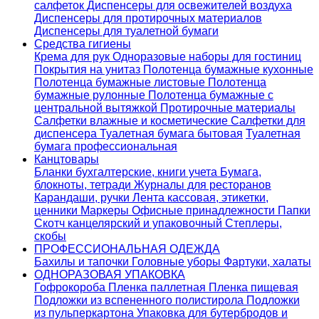
салфеток
Диспенсеры для освежителей воздуха
Диспенсеры для протирочных материалов
Диспенсеры для туалетной бумаги
Средства гигиены
Крема для рук
Одноразовые наборы для гостиниц
Покрытия на унитаз
Полотенца бумажные кухонные
Полотенца бумажные листовые
Полотенца
бумажные рулонные
Полотенца бумажные с
центральной вытяжкой
Протирочные материалы
Салфетки влажные и косметические
Салфетки для
диспенсера
Туалетная бумага бытовая
Туалетная
бумага профессиональная
Канцтовары
Бланки бухгалтерские, книги учета
Бумага,
блокноты, тетради
Журналы для ресторанов
Карандаши, ручки
Лента кассовая, этикетки,
ценники
Маркеры
Офисные принадлежности
Папки
Скотч канцелярский и упаковочный
Степлеры,
скобы
ПРОФЕССИОНАЛЬНАЯ ОДЕЖДА
Бахилы и тапочки
Головные уборы
Фартуки, халаты
ОДНОРАЗОВАЯ УПАКОВКА
Гофрокороба
Пленка паллетная
Пленка пищевая
Подложки из вспененного полистирола
Подложки
из пульперкартона
Упаковка для бутербродов и