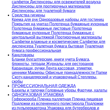
салфеток
Диспенсеры для освежителей воздуха
Диспенсеры для протирочных материалов
Диспенсеры для туалетной бумаги
Средства гигиены
Крема для рук
Одноразовые наборы для гостиниц
Покрытия на унитаз
Полотенца бумажные кухонные
Полотенца бумажные листовые
Полотенца
бумажные рулонные
Полотенца бумажные с
центральной вытяжкой
Протирочные материалы
Салфетки влажные и косметические
Салфетки для
диспенсера
Туалетная бумага бытовая
Туалетная
бумага профессиональная
Канцтовары
Бланки бухгалтерские, книги учета
Бумага,
блокноты, тетради
Журналы для ресторанов
Карандаши, ручки
Лента кассовая, этикетки,
ценники
Маркеры
Офисные принадлежности
Папки
Скотч канцелярский и упаковочный
Степлеры,
скобы
ПРОФЕССИОНАЛЬНАЯ ОДЕЖДА
Бахилы и тапочки
Головные уборы
Фартуки, халаты
ОДНОРАЗОВАЯ УПАКОВКА
Гофрокороба
Пленка паллетная
Пленка пищевая
Подложки из вспененного полистирола
Подложки
из пульперкартона
Упаковка для бутербродов и