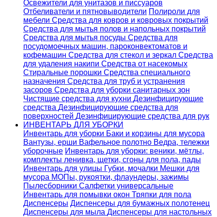
Освежители для унитазов и писсуаров
Отбеливатели и пятновыводители
Полироли для
мебели
Средства для ковров и ковровых покрытий
Средства для мытья полов и напольных покрытий
Средства для мытья посуды
Средства для
посудомоечных машин, пароконвектоматов и
кофемашин
Средства для стекол и зеркал
Средства
для удаления накипи
Средства от насекомых
Стиральные порошки
Cредства специального
назначения
Средства для труб и устранения
засоров
Средства для уборки санитарных зон
Чистящие средства для кухни
Дезинфицирующие
средства
Дезинфицирующие средства для
поверхностей
Дезинфицирующие средства для рук
ИНВЕНТАРЬ ДЛЯ УБОРКИ
Инвентарь для уборки
Баки и корзины для мусора
Вантузы, ерши
Вафельное полотно
Ведра, тележки
уборочные
Инвентарь для уборки: веники, мётлы,
комплекты ленивка, щетки, сгоны для пола, пады
Инвентарь для улицы
Губки, мочалки
Мешки для
мусора
МОПы, рукоятки, флаундеры, зажимы
Пылесборники
Салфетки универсальные
Инвентарь для помывки окон
Тряпки для пола
Диспенсеры
Диспенсеры для бумажных полотенец
Диспенсеры для мыла
Диспенсеры для настольных