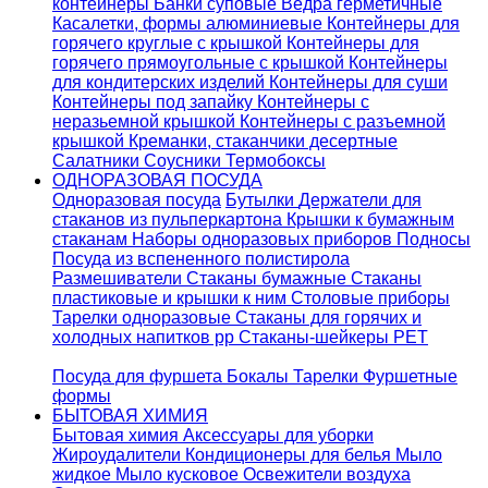
контейнеры
Банки суповые
Ведра герметичные
Касалетки, формы алюминиевые
Контейнеры для
горячего круглые с крышкой
Контейнеры для
горячего прямоугольные с крышкой
Контейнеры
для кондитерских изделий
Контейнеры для суши
Контейнеры под запайку
Контейнеры с
неразьемной крышкой
Контейнеры с разъемной
крышкой
Креманки, стаканчики десертные
Салатники
Соусники
Термобоксы
ОДНОРАЗОВАЯ ПОСУДА
Одноразовая посуда
Бутылки
Держатели для
стаканов из пульперкартона
Крышки к бумажным
стаканам
Наборы одноразовых приборов
Подносы
Посуда из вспененного полистирола
Размешиватели
Стаканы бумажные
Стаканы
пластиковые и крышки к ним
Столовые приборы
Тарелки одноразовые
Стаканы для горячих и
холодных напитков pp
Стаканы-шейкеры PET
Посуда для фуршета
Бокалы
Тарелки
Фуршетные
формы
БЫТОВАЯ ХИМИЯ
Бытовая химия
Аксессуары для уборки
Жироудалители
Кондиционеры для белья
Мыло
жидкое
Мыло кусковое
Освежители воздуха