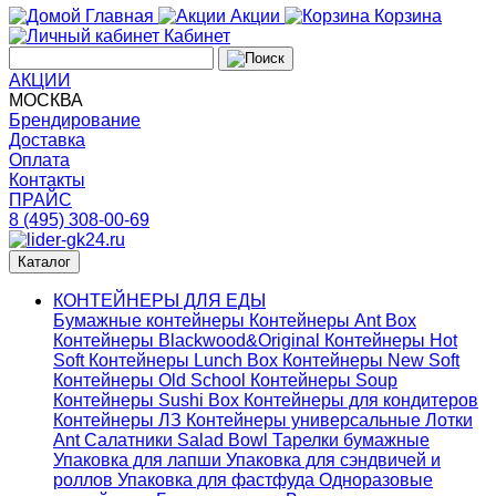
Главная
Акции
Корзина
Кабинет
АКЦИИ
МОСКВА
Брендирование
Доставка
Оплата
Контакты
ПРАЙС
8 (495) 308-00-69
Каталог
КОНТЕЙНЕРЫ ДЛЯ ЕДЫ
Бумажные контейнеры
Контейнеры Ant Box
Контейнеры Blackwood&Original
Контейнеры Hot
Soft
Контейнеры Lunch Box
Контейнеры New Soft
Контейнеры Old School
Контейнеры Soup
Контейнеры Sushi Box
Контейнеры для кондитеров
Контейнеры ЛЗ
Контейнеры универсальные
Лотки
Ant
Салатники Salad Bowl
Тарелки бумажные
Упаковка для лапши
Упаковка для сэндвичей и
роллов
Упаковка для фастфуда
Одноразовые