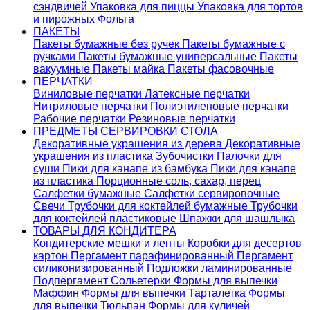
сэндвичей
Упаковка для пиццы
Упаковка для тортов
и пирожных
Фольга
ПАКЕТЫ
Пакеты бумажные без ручек
Пакеты бумажные с
ручками
Пакеты бумажные универсальные
Пакеты
вакуумные
Пакеты майка
Пакеты фасовочные
ПЕРЧАТКИ
Виниловые перчатки
Латексные перчатки
Нитриловые перчатки
Полиэтиленовые перчатки
Рабочие перчатки
Резиновые перчатки
ПРЕДМЕТЫ СЕРВИРОВКИ СТОЛА
Декоративные украшения из дерева
Декоративные
украшения из пластика
Зубочистки
Палочки для
суши
Пики для канапе из бамбука
Пики для канапе
из пластика
Порционные соль, сахар, перец
Салфетки бумажные
Салфетки сервировочные
Свечи
Трубочки для коктейлей бумажные
Трубочки
для коктейлей пластиковые
Шпажки для шашлыка
ТОВАРЫ ДЛЯ КОНДИТЕРА
Кондитерские мешки и ленты
Коробки для десертов
картон
Пергамент парафинированный
Пергамент
силиконизированный
Подложки ламинированные
Подпергамент
Сольетерки
Формы для выпечки
Маффин
Формы для выпечки Тарталетка
Формы
для выпечки Тюльпан
Формы для куличей