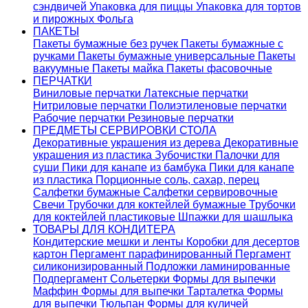
сэндвичей
Упаковка для пиццы
Упаковка для тортов
и пирожных
Фольга
ПАКЕТЫ
Пакеты бумажные без ручек
Пакеты бумажные с
ручками
Пакеты бумажные универсальные
Пакеты
вакуумные
Пакеты майка
Пакеты фасовочные
ПЕРЧАТКИ
Виниловые перчатки
Латексные перчатки
Нитриловые перчатки
Полиэтиленовые перчатки
Рабочие перчатки
Резиновые перчатки
ПРЕДМЕТЫ СЕРВИРОВКИ СТОЛА
Декоративные украшения из дерева
Декоративные
украшения из пластика
Зубочистки
Палочки для
суши
Пики для канапе из бамбука
Пики для канапе
из пластика
Порционные соль, сахар, перец
Салфетки бумажные
Салфетки сервировочные
Свечи
Трубочки для коктейлей бумажные
Трубочки
для коктейлей пластиковые
Шпажки для шашлыка
ТОВАРЫ ДЛЯ КОНДИТЕРА
Кондитерские мешки и ленты
Коробки для десертов
картон
Пергамент парафинированный
Пергамент
силиконизированный
Подложки ламинированные
Подпергамент
Сольетерки
Формы для выпечки
Маффин
Формы для выпечки Тарталетка
Формы
для выпечки Тюльпан
Формы для куличей