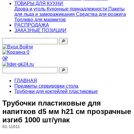
ТОВАРЫ ДЛЯ КУХНИ
Дрова и уголь
Кухонные принадлежности
Пакеты
для льда и замораживания
Средства для розжига
Топливо для мармитов
РАСПРОДАЖА
ЗАКАЗНЫЕ ПОЗИЦИИ
🔎︎
Войти
0
0₽
🔎︎
ГЛАВНАЯ
Предметы сервировки стола
Трубочки для коктейлей пластиковые
Трубочки пластиковые для
напитков d5 мм h21 см прозрачные
изгиб 1000 шт/упак
61-11011