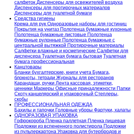
салфеток
Диспенсеры для освежителей воздуха
Диспенсеры для протирочных материалов
Диспенсеры для туалетной бумаги
Средства гигиены
Крема для рук
Одноразовые наборы для гостиниц
Покрытия на унитаз
Полотенца бумажные кухонные
Полотенца бумажные листовые
Полотенца
бумажные рулонные
Полотенца бумажные с
центральной вытяжкой
Протирочные материалы
Салфетки влажные и косметические
Салфетки для
диспенсера
Туалетная бумага бытовая
Туалетная
бумага профессиональная
Канцтовары
Бланки бухгалтерские, книги учета
Бумага,
блокноты, тетради
Журналы для ресторанов
Карандаши, ручки
Лента кассовая, этикетки,
ценники
Маркеры
Офисные принадлежности
Папки
Скотч канцелярский и упаковочный
Степлеры,
скобы
ПРОФЕССИОНАЛЬНАЯ ОДЕЖДА
Бахилы и тапочки
Головные уборы
Фартуки, халаты
ОДНОРАЗОВАЯ УПАКОВКА
Гофрокороба
Пленка паллетная
Пленка пищевая
Подложки из вспененного полистирола
Подложки
из пульперкартона
Упаковка для бутербродов и