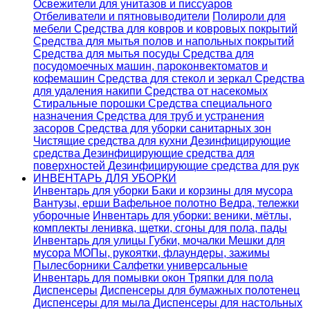
Освежители для унитазов и писсуаров
Отбеливатели и пятновыводители
Полироли для
мебели
Средства для ковров и ковровых покрытий
Средства для мытья полов и напольных покрытий
Средства для мытья посуды
Средства для
посудомоечных машин, пароконвектоматов и
кофемашин
Средства для стекол и зеркал
Средства
для удаления накипи
Средства от насекомых
Стиральные порошки
Cредства специального
назначения
Средства для труб и устранения
засоров
Средства для уборки санитарных зон
Чистящие средства для кухни
Дезинфицирующие
средства
Дезинфицирующие средства для
поверхностей
Дезинфицирующие средства для рук
ИНВЕНТАРЬ ДЛЯ УБОРКИ
Инвентарь для уборки
Баки и корзины для мусора
Вантузы, ерши
Вафельное полотно
Ведра, тележки
уборочные
Инвентарь для уборки: веники, мётлы,
комплекты ленивка, щетки, сгоны для пола, пады
Инвентарь для улицы
Губки, мочалки
Мешки для
мусора
МОПы, рукоятки, флаундеры, зажимы
Пылесборники
Салфетки универсальные
Инвентарь для помывки окон
Тряпки для пола
Диспенсеры
Диспенсеры для бумажных полотенец
Диспенсеры для мыла
Диспенсеры для настольных