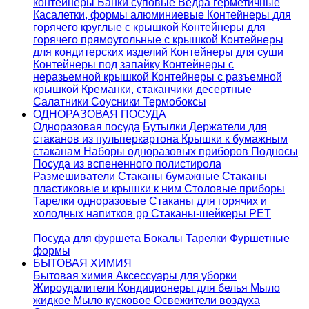
контейнеры
Банки суповые
Ведра герметичные
Касалетки, формы алюминиевые
Контейнеры для
горячего круглые с крышкой
Контейнеры для
горячего прямоугольные с крышкой
Контейнеры
для кондитерских изделий
Контейнеры для суши
Контейнеры под запайку
Контейнеры с
неразьемной крышкой
Контейнеры с разъемной
крышкой
Креманки, стаканчики десертные
Салатники
Соусники
Термобоксы
ОДНОРАЗОВАЯ ПОСУДА
Одноразовая посуда
Бутылки
Держатели для
стаканов из пульперкартона
Крышки к бумажным
стаканам
Наборы одноразовых приборов
Подносы
Посуда из вспененного полистирола
Размешиватели
Стаканы бумажные
Стаканы
пластиковые и крышки к ним
Столовые приборы
Тарелки одноразовые
Стаканы для горячих и
холодных напитков pp
Стаканы-шейкеры PET
Посуда для фуршета
Бокалы
Тарелки
Фуршетные
формы
БЫТОВАЯ ХИМИЯ
Бытовая химия
Аксессуары для уборки
Жироудалители
Кондиционеры для белья
Мыло
жидкое
Мыло кусковое
Освежители воздуха