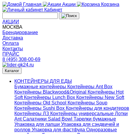
Главная
Акции
Корзина
Кабинет
АКЦИИ
МОСКВА
Брендирование
Доставка
Оплата
Контакты
ПРАЙС
8 (495) 308-00-69
Каталог
КОНТЕЙНЕРЫ ДЛЯ ЕДЫ
Бумажные контейнеры
Контейнеры Ant Box
Контейнеры Blackwood&Original
Контейнеры Hot
Soft
Контейнеры Lunch Box
Контейнеры New Soft
Контейнеры Old School
Контейнеры Soup
Контейнеры Sushi Box
Контейнеры для кондитеров
Контейнеры ЛЗ
Контейнеры универсальные
Лотки
Ant
Салатники Salad Bowl
Тарелки бумажные
Упаковка для лапши
Упаковка для сэндвичей и
роллов
Упаковка для фастфуда
Одноразовые