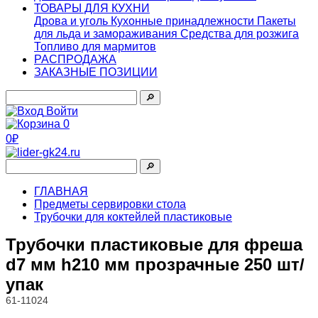
ТОВАРЫ ДЛЯ КУХНИ
Дрова и уголь
Кухонные принадлежности
Пакеты
для льда и замораживания
Средства для розжига
Топливо для мармитов
РАСПРОДАЖА
ЗАКАЗНЫЕ ПОЗИЦИИ
🔎︎
Войти
0
0₽
🔎︎
ГЛАВНАЯ
Предметы сервировки стола
Трубочки для коктейлей пластиковые
Трубочки пластиковые для фреша
d7 мм h210 мм прозрачные 250 шт/
упак
61-11024