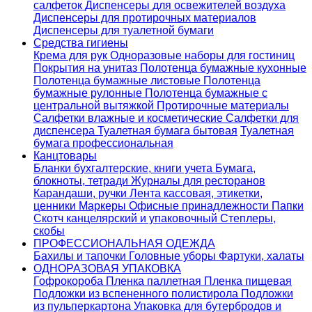
салфеток
Диспенсеры для освежителей воздуха
Диспенсеры для протирочных материалов
Диспенсеры для туалетной бумаги
Средства гигиены
Крема для рук
Одноразовые наборы для гостиниц
Покрытия на унитаз
Полотенца бумажные кухонные
Полотенца бумажные листовые
Полотенца
бумажные рулонные
Полотенца бумажные с
центральной вытяжкой
Протирочные материалы
Салфетки влажные и косметические
Салфетки для
диспенсера
Туалетная бумага бытовая
Туалетная
бумага профессиональная
Канцтовары
Бланки бухгалтерские, книги учета
Бумага,
блокноты, тетради
Журналы для ресторанов
Карандаши, ручки
Лента кассовая, этикетки,
ценники
Маркеры
Офисные принадлежности
Папки
Скотч канцелярский и упаковочный
Степлеры,
скобы
ПРОФЕССИОНАЛЬНАЯ ОДЕЖДА
Бахилы и тапочки
Головные уборы
Фартуки, халаты
ОДНОРАЗОВАЯ УПАКОВКА
Гофрокороба
Пленка паллетная
Пленка пищевая
Подложки из вспененного полистирола
Подложки
из пульперкартона
Упаковка для бутербродов и