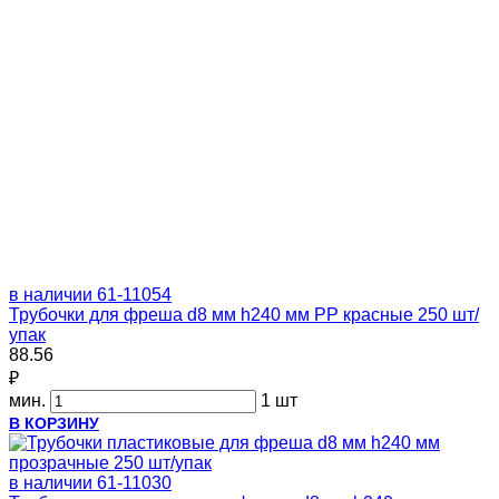
в наличии
61-11054
Трубочки для фреша d8 мм h240 мм PP красные 250 шт/
упак
88.56
₽
мин.
1 шт
В КОРЗИНУ
в наличии
61-11030