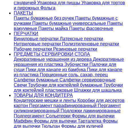
сэндвичей
Упаковка для пиццы
Упаковка для тортов
и пирожных
Фольга
ПАКЕТЫ
Пакеты бумажные без ручек
Пакеты бумажные с
ручками
Пакеты бумажные универсальные
Пакеты
вакуумные
Пакеты майка
Пакеты фасовочные
ПЕРЧАТКИ
Виниловые перчатки
Латексные перчатки
Нитриловые перчатки
Полиэтиленовые перчатки
Рабочие перчатки
Резиновые перчатки
ПРЕДМЕТЫ СЕРВИРОВКИ СТОЛА
Декоративные украшения из дерева
Декоративные
украшения из пластика
Зубочистки
Палочки для
суши
Пики для канапе из бамбука
Пики для канапе
из пластика
Порционные соль, сахар, перец
Салфетки бумажные
Салфетки сервировочные
Свечи
Трубочки для коктейлей бумажные
Трубочки
для коктейлей пластиковые
Шпажки для шашлыка
ТОВАРЫ ДЛЯ КОНДИТЕРА
Кондитерские мешки и ленты
Коробки для десертов
картон
Пергамент парафинированный
Пергамент
силиконизированный
Подложки ламинированные
Подпергамент
Сольетерки
Формы для выпечки
Маффин
Формы для выпечки Тарталетка
Формы
для выпечки Тюльпан
Формы для куличей