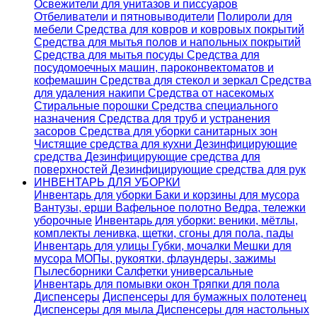
Освежители для унитазов и писсуаров
Отбеливатели и пятновыводители
Полироли для
мебели
Средства для ковров и ковровых покрытий
Средства для мытья полов и напольных покрытий
Средства для мытья посуды
Средства для
посудомоечных машин, пароконвектоматов и
кофемашин
Средства для стекол и зеркал
Средства
для удаления накипи
Средства от насекомых
Стиральные порошки
Cредства специального
назначения
Средства для труб и устранения
засоров
Средства для уборки санитарных зон
Чистящие средства для кухни
Дезинфицирующие
средства
Дезинфицирующие средства для
поверхностей
Дезинфицирующие средства для рук
ИНВЕНТАРЬ ДЛЯ УБОРКИ
Инвентарь для уборки
Баки и корзины для мусора
Вантузы, ерши
Вафельное полотно
Ведра, тележки
уборочные
Инвентарь для уборки: веники, мётлы,
комплекты ленивка, щетки, сгоны для пола, пады
Инвентарь для улицы
Губки, мочалки
Мешки для
мусора
МОПы, рукоятки, флаундеры, зажимы
Пылесборники
Салфетки универсальные
Инвентарь для помывки окон
Тряпки для пола
Диспенсеры
Диспенсеры для бумажных полотенец
Диспенсеры для мыла
Диспенсеры для настольных