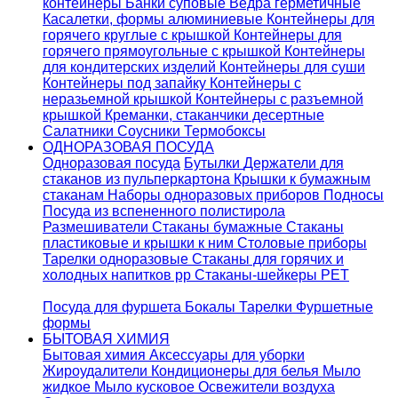
контейнеры
Банки суповые
Ведра герметичные
Касалетки, формы алюминиевые
Контейнеры для
горячего круглые с крышкой
Контейнеры для
горячего прямоугольные с крышкой
Контейнеры
для кондитерских изделий
Контейнеры для суши
Контейнеры под запайку
Контейнеры с
неразьемной крышкой
Контейнеры с разъемной
крышкой
Креманки, стаканчики десертные
Салатники
Соусники
Термобоксы
ОДНОРАЗОВАЯ ПОСУДА
Одноразовая посуда
Бутылки
Держатели для
стаканов из пульперкартона
Крышки к бумажным
стаканам
Наборы одноразовых приборов
Подносы
Посуда из вспененного полистирола
Размешиватели
Стаканы бумажные
Стаканы
пластиковые и крышки к ним
Столовые приборы
Тарелки одноразовые
Стаканы для горячих и
холодных напитков pp
Стаканы-шейкеры PET
Посуда для фуршета
Бокалы
Тарелки
Фуршетные
формы
БЫТОВАЯ ХИМИЯ
Бытовая химия
Аксессуары для уборки
Жироудалители
Кондиционеры для белья
Мыло
жидкое
Мыло кусковое
Освежители воздуха