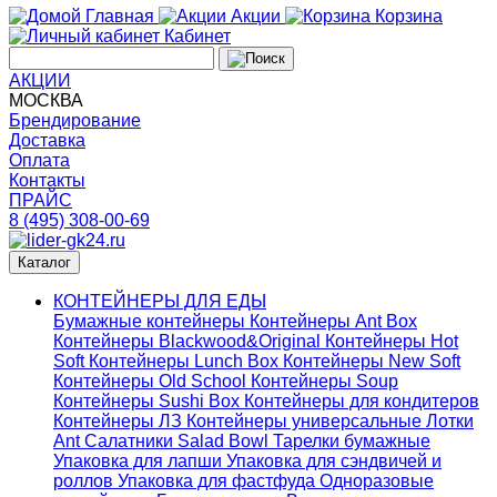
Главная
Акции
Корзина
Кабинет
АКЦИИ
МОСКВА
Брендирование
Доставка
Оплата
Контакты
ПРАЙС
8 (495) 308-00-69
Каталог
КОНТЕЙНЕРЫ ДЛЯ ЕДЫ
Бумажные контейнеры
Контейнеры Ant Box
Контейнеры Blackwood&Original
Контейнеры Hot
Soft
Контейнеры Lunch Box
Контейнеры New Soft
Контейнеры Old School
Контейнеры Soup
Контейнеры Sushi Box
Контейнеры для кондитеров
Контейнеры ЛЗ
Контейнеры универсальные
Лотки
Ant
Салатники Salad Bowl
Тарелки бумажные
Упаковка для лапши
Упаковка для сэндвичей и
роллов
Упаковка для фастфуда
Одноразовые