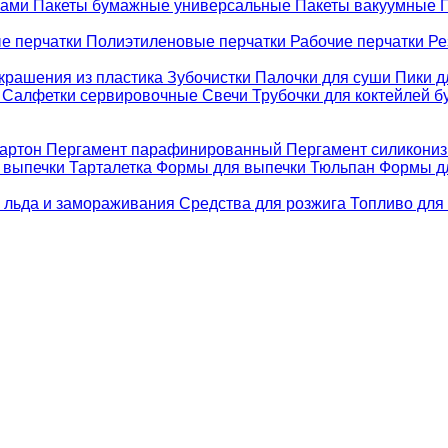
ками
Пакеты бумажные универсальные
Пакеты вакуумные
е перчатки
Полиэтиленовые перчатки
Рабочие перчатки
Ре
крашения из пластика
Зубочистки
Палочки для суши
Пики д
е
Салфетки сервировочные
Свечи
Трубочки для коктейлей 
картон
Пергамент парафинированный
Пергамент силикони
 выпечки Тарталетка
Формы для выпечки Тюльпан
Формы д
 льда и замораживания
Средства для розжига
Топливо для