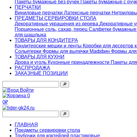
Пакеты бумажные без ручек
Пакеты бумажные с руч
ПЕРЧАТКИ
Виниловые перчатки
Латексные перчатки
Нитриловы
ПРЕДМЕТЫ СЕРВИРОВКИ СТОЛА
Декоративные украшения из дерева
Декоративные у
Порционные соль, сахар, перец
Салфетки бумажны
для шашлыка
ТОВАРЫ ДЛЯ КОНДИТЕРА
Кондитерские мешки и ленты
Коробки для десертов 
Сольетерки
Формы для выпечки Маффин
Формы для
ТОВАРЫ ДЛЯ КУХНИ
Дрова и уголь
Кухонные принадлежности
Пакеты для
РАСПРОДАЖА
ЗАКАЗНЫЕ ПОЗИЦИИ
🔎︎
Войти
0
0₽
🔎︎
ГЛАВНАЯ
Предметы сервировки стола
Трубочки для коктейлей пластиковые