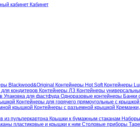
Кабинет
ры Blackwood&Original
Контейнеры Hot Soft
Контейнеры Lu
 для кондитеров
Контейнеры ЛЗ
Контейнеры универсальн
ов
Упаковка для фастфуда
Одноразовые контейнеры
Банки 
крышкой
Контейнеры для горячего прямоугольные с крышко
емной крышкой
Контейнеры с разъемной крышкой
Креманки,
ов из пульперкартона
Крышки к бумажным стаканам
Наборы
каны пластиковые и крышки к ним
Столовые приборы
Таре