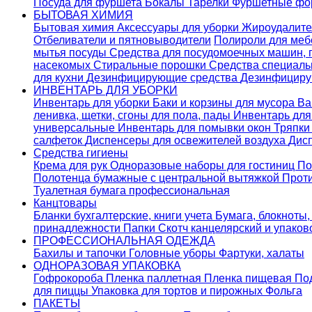
Посуда для фуршета
Бокалы
Тарелки
Фуршетные ф
БЫТОВАЯ ХИМИЯ
Бытовая химия
Аксессуары для уборки
Жироудалит
Отбеливатели и пятновыводители
Полироли для ме
мытья посуды
Средства для посудомоечных машин,
насекомых
Стиральные порошки
Cредства специаль
для кухни
Дезинфицирующие средства
Дезинфициру
ИНВЕНТАРЬ ДЛЯ УБОРКИ
Инвентарь для уборки
Баки и корзины для мусора
Ва
ленивка, щетки, сгоны для пола, пады
Инвентарь дл
универсальные
Инвентарь для помывки окон
Тряпки
салфеток
Диспенсеры для освежителей воздуха
Дис
Средства гигиены
Крема для рук
Одноразовые наборы для гостиниц
По
Полотенца бумажные с центральной вытяжкой
Прот
Туалетная бумага профессиональная
Канцтовары
Бланки бухгалтерские, книги учета
Бумага, блокноты,
принадлежности
Папки
Скотч канцелярский и упако
ПРОФЕССИОНАЛЬНАЯ ОДЕЖДА
Бахилы и тапочки
Головные уборы
Фартуки, халаты
ОДНОРАЗОВАЯ УПАКОВКА
Гофрокороба
Пленка паллетная
Пленка пищевая
По
для пиццы
Упаковка для тортов и пирожных
Фольга
ПАКЕТЫ