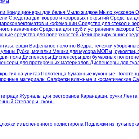
ормы
ели
Кондиционеры для белья
Мыло жидкое
Мыло кусковое
О
бели
Средства для ковров и ковровых покрытий
Средства д
 пароконвектоматов и кофемашин
Средства для стекол и зе
ного назначения
Средства для труб и устранения засоров
С
ющие средства для поверхностей
Дезинфицирующие средст
нтузы, ерши
Вафельное полотно
Ведра, тележки уборочны
я улицы
Губки, мочалки
Мешки для мусора
МОПы, рукоятки,
 для пола
Диспенсеры
Диспенсеры для бумажных полотен
пенсеры для протирочных материалов
Диспенсеры для туа
крытия на унитаз
Полотенца бумажные кухонные
Полотенц
ирочные материалы
Салфетки влажные и косметические
Са
 тетради
Журналы для ресторанов
Карандаши, ручки
Лента 
вочный
Степлеры, скобы
дложки из вспененного полистирола
Подложки из пульперк