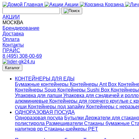
Главная
Акции
Корзина
АКЦИИ
МОСКВА
Брендирование
Доставка
Оплата
Контакты
ПРАЙС
8 (495) 308-00-69
Каталог
КОНТЕЙНЕРЫ ДЛЯ ЕДЫ
Бумажные контейнеры
Контейнеры Ant Box
Контейне
Контейнеры Soup
Контейнеры Sushi Box
Контейнеры
Упаковка для лапши
Упаковка для сэндвичей и ролл
алюминиевые
Контейнеры для горячего круглые с 
суши
Контейнеры под запайку
Контейнеры с неразь
ОДНОРАЗОВАЯ ПОСУДА
Одноразовая посуда
Бутылки
Держатели для стакан
полистирола
Размешиватели
Стаканы бумажные
Ста
напитков pp
Стаканы-шейкеры PET