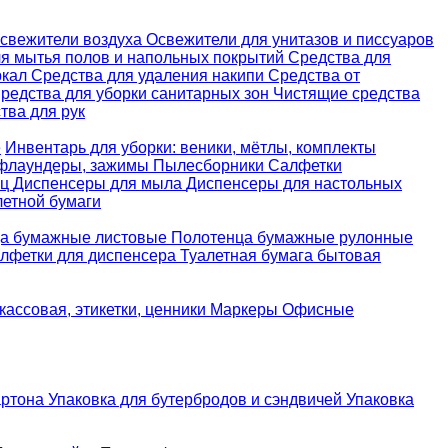
свежители воздуха
Освежители для унитазов и писсуаров
ля мытья полов и напольных покрытий
Средства для
ркал
Средства для удаления накипи
Средства от
редства для уборки санитарных зон
Чистящие средства
ва для рук
е
Инвентарь для уборки: веники, мётлы, комплекты
 флаундеры, зажимы
Пылесборники
Салфетки
ец
Диспенсеры для мыла
Диспенсеры для настольных
летной бумаги
а бумажные листовые
Полотенца бумажные рулонные
лфетки для диспенсера
Туалетная бумага бытовая
кассовая, этикетки, ценники
Маркеры
Офисные
артона
Упаковка для бутербродов и сэндвичей
Упаковка