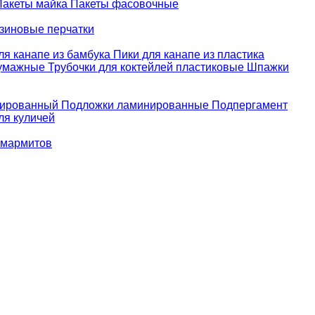
Пакеты майка
Пакеты фасовочные
зиновые перчатки
ля канапе из бамбука
Пики для канапе из пластика
бумажные
Трубочки для коктейлей пластиковые
Шпажки
зированный
Подложки ламинированные
Подпергамент
ля куличей
 мармитов