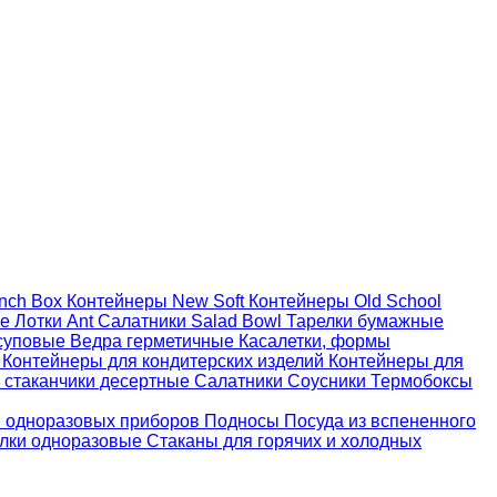
nch Box
Контейнеры New Soft
Контейнеры Old School
ые
Лотки Ant
Салатники Salad Bowl
Тарелки бумажные
суповые
Ведра герметичные
Касалетки, формы
й
Контейнеры для кондитерских изделий
Контейнеры для
 стаканчики десертные
Салатники
Соусники
Термобоксы
 одноразовых приборов
Подносы
Посуда из вспененного
лки одноразовые
Стаканы для горячих и холодных