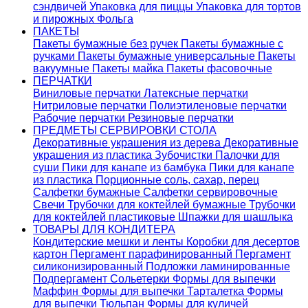
сэндвичей
Упаковка для пиццы
Упаковка для тортов
и пирожных
Фольга
ПАКЕТЫ
Пакеты бумажные без ручек
Пакеты бумажные с
ручками
Пакеты бумажные универсальные
Пакеты
вакуумные
Пакеты майка
Пакеты фасовочные
ПЕРЧАТКИ
Виниловые перчатки
Латексные перчатки
Нитриловые перчатки
Полиэтиленовые перчатки
Рабочие перчатки
Резиновые перчатки
ПРЕДМЕТЫ СЕРВИРОВКИ СТОЛА
Декоративные украшения из дерева
Декоративные
украшения из пластика
Зубочистки
Палочки для
суши
Пики для канапе из бамбука
Пики для канапе
из пластика
Порционные соль, сахар, перец
Салфетки бумажные
Салфетки сервировочные
Свечи
Трубочки для коктейлей бумажные
Трубочки
для коктейлей пластиковые
Шпажки для шашлыка
ТОВАРЫ ДЛЯ КОНДИТЕРА
Кондитерские мешки и ленты
Коробки для десертов
картон
Пергамент парафинированный
Пергамент
силиконизированный
Подложки ламинированные
Подпергамент
Сольетерки
Формы для выпечки
Маффин
Формы для выпечки Тарталетка
Формы
для выпечки Тюльпан
Формы для куличей