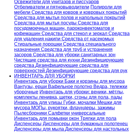
Освежители для унитазов и писсуаров
Отбеливатели и пятновыводители
Полироли для
мебели
Средства для ковров и ковровых покрытий
Средства для мытья полов и напольных покрытий
Средства для мытья посуды
Средства для
посудомоечных машин, пароконвектоматов и
кофемашин
Средства для стекол и зеркал
Средства
для удаления накипи
Средства от насекомых
Стиральные порошки
Cредства специального
назначения
Средства для труб и устранения
засоров
Средства для уборки санитарных зон
Чистящие средства для кухни
Дезинфицирующие
средства
Дезинфицирующие средства для
поверхностей
Дезинфицирующие средства для рук
ИНВЕНТАРЬ ДЛЯ УБОРКИ
Инвентарь для уборки
Баки и корзины для мусора
Вантузы, ерши
Вафельное полотно
Ведра, тележки
уборочные
Инвентарь для уборки: веники, мётлы,
комплекты ленивка, щетки, сгоны для пола, пады
Инвентарь для улицы
Губки, мочалки
Мешки для
мусора
МОПы, рукоятки, флаундеры, зажимы
Пылесборники
Салфетки универсальные
Инвентарь для помывки окон
Тряпки для пола
Диспенсеры
Диспенсеры для бумажных полотенец
Диспенсеры для мыла
Диспенсеры для настольных