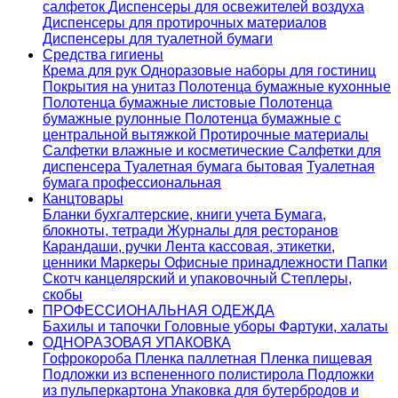
салфеток
Диспенсеры для освежителей воздуха
Диспенсеры для протирочных материалов
Диспенсеры для туалетной бумаги
Средства гигиены
Крема для рук
Одноразовые наборы для гостиниц
Покрытия на унитаз
Полотенца бумажные кухонные
Полотенца бумажные листовые
Полотенца
бумажные рулонные
Полотенца бумажные с
центральной вытяжкой
Протирочные материалы
Салфетки влажные и косметические
Салфетки для
диспенсера
Туалетная бумага бытовая
Туалетная
бумага профессиональная
Канцтовары
Бланки бухгалтерские, книги учета
Бумага,
блокноты, тетради
Журналы для ресторанов
Карандаши, ручки
Лента кассовая, этикетки,
ценники
Маркеры
Офисные принадлежности
Папки
Скотч канцелярский и упаковочный
Степлеры,
скобы
ПРОФЕССИОНАЛЬНАЯ ОДЕЖДА
Бахилы и тапочки
Головные уборы
Фартуки, халаты
ОДНОРАЗОВАЯ УПАКОВКА
Гофрокороба
Пленка паллетная
Пленка пищевая
Подложки из вспененного полистирола
Подложки
из пульперкартона
Упаковка для бутербродов и