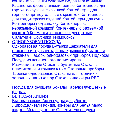
контейнеры
Банки суповые
Ведра герметичные
Касалетки, формы алюминиевые
Контейнеры для
горячего круглые с крышкой
Контейнеры для
горячего прямоугольные с крышкой
Контейнеры
для кондитерских изделий
Контейнеры для суши
Контейнеры под запайку
Контейнеры с
неразьемной крышкой
Контейнеры с разъемной
крышкой
Креманки, стаканчики десертные
Салатники
Соусники
Термобоксы
ОДНОРАЗОВАЯ ПОСУДА
Одноразовая посуда
Бутылки
Держатели для
стаканов из пульперкартона
Крышки к бумажным
стаканам
Наборы одноразовых приборов
Подносы
Посуда из вспененного полистирола
Размешиватели
Стаканы бумажные
Стаканы
пластиковые и крышки к ним
Столовые приборы
Тарелки одноразовые
Стаканы для горячих и
холодных напитков pp
Стаканы-шейкеры PET
Посуда для фуршета
Бокалы
Тарелки
Фуршетные
формы
БЫТОВАЯ ХИМИЯ
Бытовая химия
Аксессуары для уборки
Жироудалители
Кондиционеры для белья
Мыло
жидкое
Мыло кусковое
Освежители воздуха