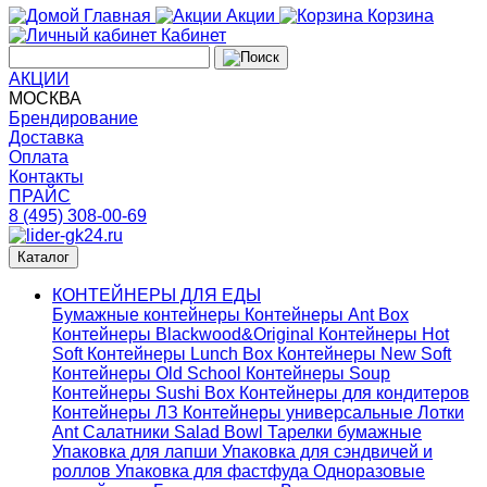
Главная
Акции
Корзина
Кабинет
АКЦИИ
МОСКВА
Брендирование
Доставка
Оплата
Контакты
ПРАЙС
8 (495) 308-00-69
Каталог
КОНТЕЙНЕРЫ ДЛЯ ЕДЫ
Бумажные контейнеры
Контейнеры Ant Box
Контейнеры Blackwood&Original
Контейнеры Hot
Soft
Контейнеры Lunch Box
Контейнеры New Soft
Контейнеры Old School
Контейнеры Soup
Контейнеры Sushi Box
Контейнеры для кондитеров
Контейнеры ЛЗ
Контейнеры универсальные
Лотки
Ant
Салатники Salad Bowl
Тарелки бумажные
Упаковка для лапши
Упаковка для сэндвичей и
роллов
Упаковка для фастфуда
Одноразовые