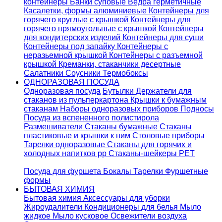
контейнеры
Банки суповые
Ведра герметичные
Касалетки, формы алюминиевые
Контейнеры для
горячего круглые с крышкой
Контейнеры для
горячего прямоугольные с крышкой
Контейнеры
для кондитерских изделий
Контейнеры для суши
Контейнеры под запайку
Контейнеры с
неразьемной крышкой
Контейнеры с разъемной
крышкой
Креманки, стаканчики десертные
Салатники
Соусники
Термобоксы
ОДНОРАЗОВАЯ ПОСУДА
Одноразовая посуда
Бутылки
Держатели для
стаканов из пульперкартона
Крышки к бумажным
стаканам
Наборы одноразовых приборов
Подносы
Посуда из вспененного полистирола
Размешиватели
Стаканы бумажные
Стаканы
пластиковые и крышки к ним
Столовые приборы
Тарелки одноразовые
Стаканы для горячих и
холодных напитков pp
Стаканы-шейкеры PET
Посуда для фуршета
Бокалы
Тарелки
Фуршетные
формы
БЫТОВАЯ ХИМИЯ
Бытовая химия
Аксессуары для уборки
Жироудалители
Кондиционеры для белья
Мыло
жидкое
Мыло кусковое
Освежители воздуха