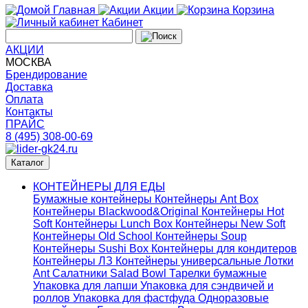
Главная
Акции
Корзина
Кабинет
АКЦИИ
МОСКВА
Брендирование
Доставка
Оплата
Контакты
ПРАЙС
8 (495) 308-00-69
Каталог
КОНТЕЙНЕРЫ ДЛЯ ЕДЫ
Бумажные контейнеры
Контейнеры Ant Box
Контейнеры Blackwood&Original
Контейнеры Hot
Soft
Контейнеры Lunch Box
Контейнеры New Soft
Контейнеры Old School
Контейнеры Soup
Контейнеры Sushi Box
Контейнеры для кондитеров
Контейнеры ЛЗ
Контейнеры универсальные
Лотки
Ant
Салатники Salad Bowl
Тарелки бумажные
Упаковка для лапши
Упаковка для сэндвичей и
роллов
Упаковка для фастфуда
Одноразовые