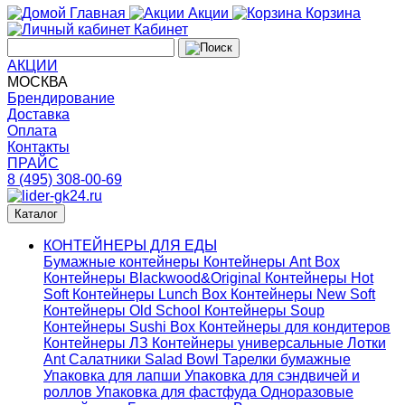
Главная
Акции
Корзина
Кабинет
АКЦИИ
МОСКВА
Брендирование
Доставка
Оплата
Контакты
ПРАЙС
8 (495) 308-00-69
Каталог
КОНТЕЙНЕРЫ ДЛЯ ЕДЫ
Бумажные контейнеры
Контейнеры Ant Box
Контейнеры Blackwood&Original
Контейнеры Hot
Soft
Контейнеры Lunch Box
Контейнеры New Soft
Контейнеры Old School
Контейнеры Soup
Контейнеры Sushi Box
Контейнеры для кондитеров
Контейнеры ЛЗ
Контейнеры универсальные
Лотки
Ant
Салатники Salad Bowl
Тарелки бумажные
Упаковка для лапши
Упаковка для сэндвичей и
роллов
Упаковка для фастфуда
Одноразовые