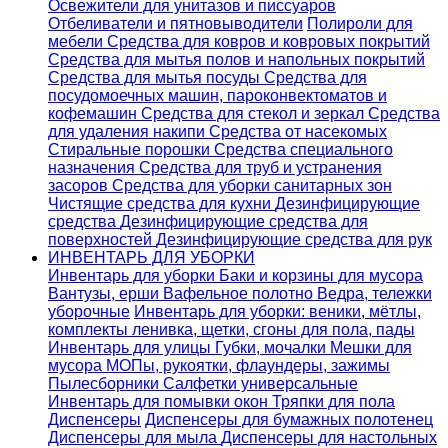
Освежители для унитазов и писсуаров
Отбеливатели и пятновыводители
Полироли для
мебели
Средства для ковров и ковровых покрытий
Средства для мытья полов и напольных покрытий
Средства для мытья посуды
Средства для
посудомоечных машин, пароконвектоматов и
кофемашин
Средства для стекол и зеркал
Средства
для удаления накипи
Средства от насекомых
Стиральные порошки
Cредства специального
назначения
Средства для труб и устранения
засоров
Средства для уборки санитарных зон
Чистящие средства для кухни
Дезинфицирующие
средства
Дезинфицирующие средства для
поверхностей
Дезинфицирующие средства для рук
ИНВЕНТАРЬ ДЛЯ УБОРКИ
Инвентарь для уборки
Баки и корзины для мусора
Вантузы, ерши
Вафельное полотно
Ведра, тележки
уборочные
Инвентарь для уборки: веники, мётлы,
комплекты ленивка, щетки, сгоны для пола, пады
Инвентарь для улицы
Губки, мочалки
Мешки для
мусора
МОПы, рукоятки, флаундеры, зажимы
Пылесборники
Салфетки универсальные
Инвентарь для помывки окон
Тряпки для пола
Диспенсеры
Диспенсеры для бумажных полотенец
Диспенсеры для мыла
Диспенсеры для настольных