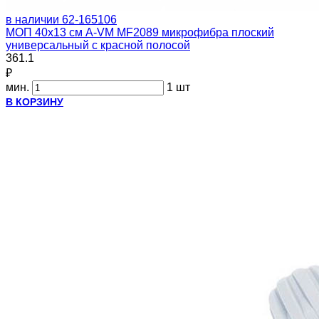
в наличии
62-165106
МОП 40х13 см A-VM MF2089 микрофибра плоский
универсальный с красной полосой
361.1
₽
мин.
1 шт
В КОРЗИНУ