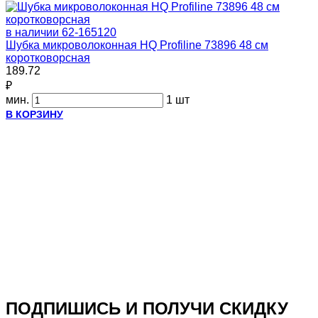
в наличии
62-165120
Шубка микроволоконная HQ Profiline 73896 48 см
коротковорсная
189.72
₽
мин.
1 шт
В КОРЗИНУ
ПОДПИШИСЬ И ПОЛУЧИ СКИДКУ