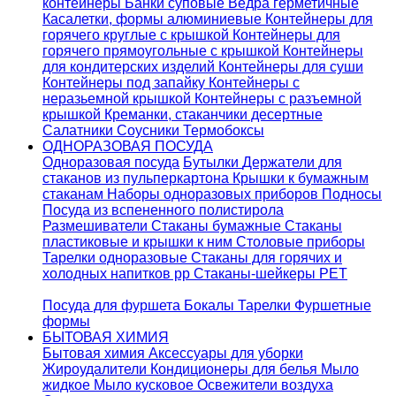
контейнеры
Банки суповые
Ведра герметичные
Касалетки, формы алюминиевые
Контейнеры для
горячего круглые с крышкой
Контейнеры для
горячего прямоугольные с крышкой
Контейнеры
для кондитерских изделий
Контейнеры для суши
Контейнеры под запайку
Контейнеры с
неразьемной крышкой
Контейнеры с разъемной
крышкой
Креманки, стаканчики десертные
Салатники
Соусники
Термобоксы
ОДНОРАЗОВАЯ ПОСУДА
Одноразовая посуда
Бутылки
Держатели для
стаканов из пульперкартона
Крышки к бумажным
стаканам
Наборы одноразовых приборов
Подносы
Посуда из вспененного полистирола
Размешиватели
Стаканы бумажные
Стаканы
пластиковые и крышки к ним
Столовые приборы
Тарелки одноразовые
Стаканы для горячих и
холодных напитков pp
Стаканы-шейкеры PET
Посуда для фуршета
Бокалы
Тарелки
Фуршетные
формы
БЫТОВАЯ ХИМИЯ
Бытовая химия
Аксессуары для уборки
Жироудалители
Кондиционеры для белья
Мыло
жидкое
Мыло кусковое
Освежители воздуха