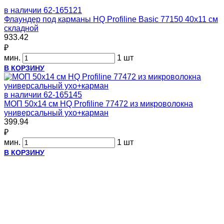
в наличии
62-165121
Флаундер под карманы HQ Profiline Basic 77150 40х11 см
складной
933.42
₽
мин.
1 шт
В КОРЗИНУ
в наличии
62-165145
МОП 50х14 см HQ Profiline 77472 из микроволокна
универсальный ухо+карман
399.94
₽
мин.
1 шт
В КОРЗИНУ