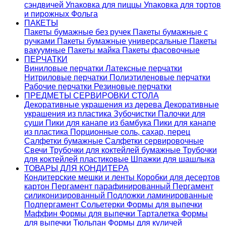
сэндвичей
Упаковка для пиццы
Упаковка для тортов
и пирожных
Фольга
ПАКЕТЫ
Пакеты бумажные без ручек
Пакеты бумажные с
ручками
Пакеты бумажные универсальные
Пакеты
вакуумные
Пакеты майка
Пакеты фасовочные
ПЕРЧАТКИ
Виниловые перчатки
Латексные перчатки
Нитриловые перчатки
Полиэтиленовые перчатки
Рабочие перчатки
Резиновые перчатки
ПРЕДМЕТЫ СЕРВИРОВКИ СТОЛА
Декоративные украшения из дерева
Декоративные
украшения из пластика
Зубочистки
Палочки для
суши
Пики для канапе из бамбука
Пики для канапе
из пластика
Порционные соль, сахар, перец
Салфетки бумажные
Салфетки сервировочные
Свечи
Трубочки для коктейлей бумажные
Трубочки
для коктейлей пластиковые
Шпажки для шашлыка
ТОВАРЫ ДЛЯ КОНДИТЕРА
Кондитерские мешки и ленты
Коробки для десертов
картон
Пергамент парафинированный
Пергамент
силиконизированный
Подложки ламинированные
Подпергамент
Сольетерки
Формы для выпечки
Маффин
Формы для выпечки Тарталетка
Формы
для выпечки Тюльпан
Формы для куличей