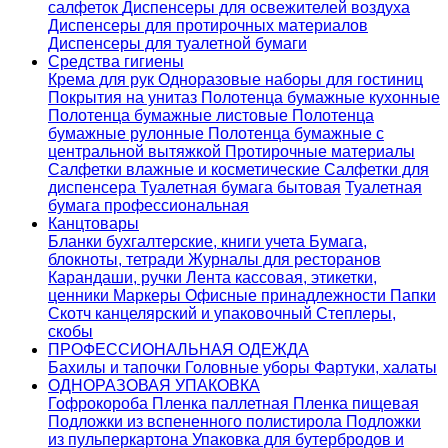
салфеток
Диспенсеры для освежителей воздуха
Диспенсеры для протирочных материалов
Диспенсеры для туалетной бумаги
Средства гигиены
Крема для рук
Одноразовые наборы для гостиниц
Покрытия на унитаз
Полотенца бумажные кухонные
Полотенца бумажные листовые
Полотенца
бумажные рулонные
Полотенца бумажные с
центральной вытяжкой
Протирочные материалы
Салфетки влажные и косметические
Салфетки для
диспенсера
Туалетная бумага бытовая
Туалетная
бумага профессиональная
Канцтовары
Бланки бухгалтерские, книги учета
Бумага,
блокноты, тетради
Журналы для ресторанов
Карандаши, ручки
Лента кассовая, этикетки,
ценники
Маркеры
Офисные принадлежности
Папки
Скотч канцелярский и упаковочный
Степлеры,
скобы
ПРОФЕССИОНАЛЬНАЯ ОДЕЖДА
Бахилы и тапочки
Головные уборы
Фартуки, халаты
ОДНОРАЗОВАЯ УПАКОВКА
Гофрокороба
Пленка паллетная
Пленка пищевая
Подложки из вспененного полистирола
Подложки
из пульперкартона
Упаковка для бутербродов и