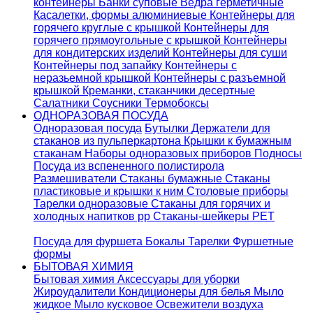
контейнеры
Банки суповые
Ведра герметичные
Касалетки, формы алюминиевые
Контейнеры для
горячего круглые с крышкой
Контейнеры для
горячего прямоугольные с крышкой
Контейнеры
для кондитерских изделий
Контейнеры для суши
Контейнеры под запайку
Контейнеры с
неразьемной крышкой
Контейнеры с разъемной
крышкой
Креманки, стаканчики десертные
Салатники
Соусники
Термобоксы
ОДНОРАЗОВАЯ ПОСУДА
Одноразовая посуда
Бутылки
Держатели для
стаканов из пульперкартона
Крышки к бумажным
стаканам
Наборы одноразовых приборов
Подносы
Посуда из вспененного полистирола
Размешиватели
Стаканы бумажные
Стаканы
пластиковые и крышки к ним
Столовые приборы
Тарелки одноразовые
Стаканы для горячих и
холодных напитков pp
Стаканы-шейкеры PET
Посуда для фуршета
Бокалы
Тарелки
Фуршетные
формы
БЫТОВАЯ ХИМИЯ
Бытовая химия
Аксессуары для уборки
Жироудалители
Кондиционеры для белья
Мыло
жидкое
Мыло кусковое
Освежители воздуха