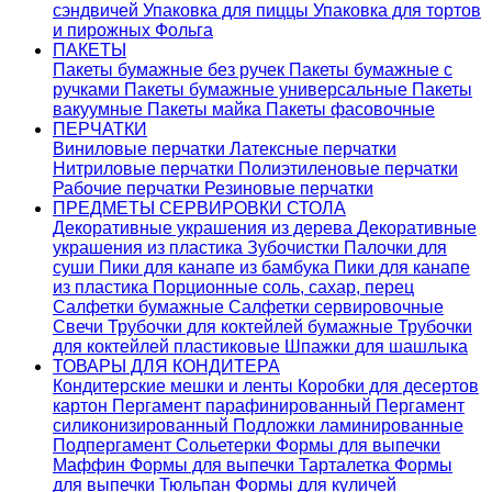
сэндвичей
Упаковка для пиццы
Упаковка для тортов
и пирожных
Фольга
ПАКЕТЫ
Пакеты бумажные без ручек
Пакеты бумажные с
ручками
Пакеты бумажные универсальные
Пакеты
вакуумные
Пакеты майка
Пакеты фасовочные
ПЕРЧАТКИ
Виниловые перчатки
Латексные перчатки
Нитриловые перчатки
Полиэтиленовые перчатки
Рабочие перчатки
Резиновые перчатки
ПРЕДМЕТЫ СЕРВИРОВКИ СТОЛА
Декоративные украшения из дерева
Декоративные
украшения из пластика
Зубочистки
Палочки для
суши
Пики для канапе из бамбука
Пики для канапе
из пластика
Порционные соль, сахар, перец
Салфетки бумажные
Салфетки сервировочные
Свечи
Трубочки для коктейлей бумажные
Трубочки
для коктейлей пластиковые
Шпажки для шашлыка
ТОВАРЫ ДЛЯ КОНДИТЕРА
Кондитерские мешки и ленты
Коробки для десертов
картон
Пергамент парафинированный
Пергамент
силиконизированный
Подложки ламинированные
Подпергамент
Сольетерки
Формы для выпечки
Маффин
Формы для выпечки Тарталетка
Формы
для выпечки Тюльпан
Формы для куличей