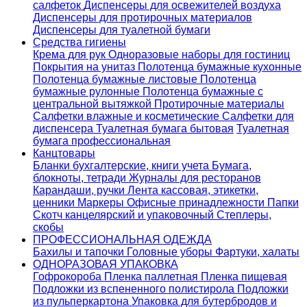
салфеток
Диспенсеры для освежителей воздуха
Диспенсеры для протирочных материалов
Диспенсеры для туалетной бумаги
Средства гигиены
Крема для рук
Одноразовые наборы для гостиниц
Покрытия на унитаз
Полотенца бумажные кухонные
Полотенца бумажные листовые
Полотенца
бумажные рулонные
Полотенца бумажные с
центральной вытяжкой
Протирочные материалы
Салфетки влажные и косметические
Салфетки для
диспенсера
Туалетная бумага бытовая
Туалетная
бумага профессиональная
Канцтовары
Бланки бухгалтерские, книги учета
Бумага,
блокноты, тетради
Журналы для ресторанов
Карандаши, ручки
Лента кассовая, этикетки,
ценники
Маркеры
Офисные принадлежности
Папки
Скотч канцелярский и упаковочный
Степлеры,
скобы
ПРОФЕССИОНАЛЬНАЯ ОДЕЖДА
Бахилы и тапочки
Головные уборы
Фартуки, халаты
ОДНОРАЗОВАЯ УПАКОВКА
Гофрокороба
Пленка паллетная
Пленка пищевая
Подложки из вспененного полистирола
Подложки
из пульперкартона
Упаковка для бутербродов и