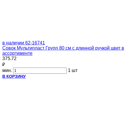
в наличии
62-16741
Совок Мультипласт Групп 80 см с длинной ручкой цвет в
ассортименте
375.72
₽
мин.
1 шт
В КОРЗИНУ