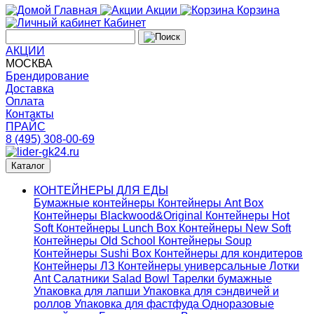
Главная
Акции
Корзина
Кабинет
АКЦИИ
МОСКВА
Брендирование
Доставка
Оплата
Контакты
ПРАЙС
8 (495) 308-00-69
Каталог
КОНТЕЙНЕРЫ ДЛЯ ЕДЫ
Бумажные контейнеры
Контейнеры Ant Box
Контейнеры Blackwood&Original
Контейнеры Hot
Soft
Контейнеры Lunch Box
Контейнеры New Soft
Контейнеры Old School
Контейнеры Soup
Контейнеры Sushi Box
Контейнеры для кондитеров
Контейнеры ЛЗ
Контейнеры универсальные
Лотки
Ant
Салатники Salad Bowl
Тарелки бумажные
Упаковка для лапши
Упаковка для сэндвичей и
роллов
Упаковка для фастфуда
Одноразовые