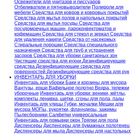
Освежители для унитазов и писсуаров
Отбеливатели и пятновыводители
Полироли для
мебели
Средства для ковров и ковровых покрытий
Средства для мытья полов и напольных покрытий
Средства для мытья посуды
Средства для
посудомоечных машин, пароконвектоматов и
кофемашин
Средства для стекол и зеркал
Средства
для удаления накипи
Средства от насекомых
Стиральные порошки
Cредства специального
назначения
Средства для труб и устранения
засоров
Средства для уборки санитарных зон
Чистящие средства для кухни
Дезинфицирующие
средства
Дезинфицирующие средства для
поверхностей
Дезинфицирующие средства для рук
ИНВЕНТАРЬ ДЛЯ УБОРКИ
Инвентарь для уборки
Баки и корзины для мусора
Вантузы, ерши
Вафельное полотно
Ведра, тележки
уборочные
Инвентарь для уборки: веники, мётлы,
комплекты ленивка, щетки, сгоны для пола, пады
Инвентарь для улицы
Губки, мочалки
Мешки для
мусора
МОПы, рукоятки, флаундеры, зажимы
Пылесборники
Салфетки универсальные
Инвентарь для помывки окон
Тряпки для пола
Диспенсеры
Диспенсеры для бумажных полотенец
Диспенсеры для мыла
Диспенсеры для настольных