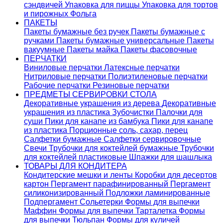
сэндвичей
Упаковка для пиццы
Упаковка для тортов
и пирожных
Фольга
ПАКЕТЫ
Пакеты бумажные без ручек
Пакеты бумажные с
ручками
Пакеты бумажные универсальные
Пакеты
вакуумные
Пакеты майка
Пакеты фасовочные
ПЕРЧАТКИ
Виниловые перчатки
Латексные перчатки
Нитриловые перчатки
Полиэтиленовые перчатки
Рабочие перчатки
Резиновые перчатки
ПРЕДМЕТЫ СЕРВИРОВКИ СТОЛА
Декоративные украшения из дерева
Декоративные
украшения из пластика
Зубочистки
Палочки для
суши
Пики для канапе из бамбука
Пики для канапе
из пластика
Порционные соль, сахар, перец
Салфетки бумажные
Салфетки сервировочные
Свечи
Трубочки для коктейлей бумажные
Трубочки
для коктейлей пластиковые
Шпажки для шашлыка
ТОВАРЫ ДЛЯ КОНДИТЕРА
Кондитерские мешки и ленты
Коробки для десертов
картон
Пергамент парафинированный
Пергамент
силиконизированный
Подложки ламинированные
Подпергамент
Сольетерки
Формы для выпечки
Маффин
Формы для выпечки Тарталетка
Формы
для выпечки Тюльпан
Формы для куличей