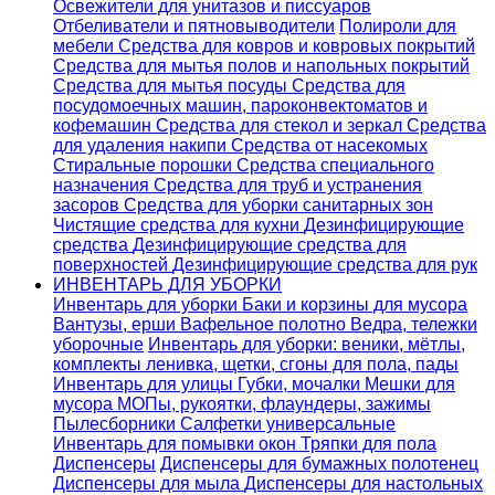
Освежители для унитазов и писсуаров
Отбеливатели и пятновыводители
Полироли для
мебели
Средства для ковров и ковровых покрытий
Средства для мытья полов и напольных покрытий
Средства для мытья посуды
Средства для
посудомоечных машин, пароконвектоматов и
кофемашин
Средства для стекол и зеркал
Средства
для удаления накипи
Средства от насекомых
Стиральные порошки
Cредства специального
назначения
Средства для труб и устранения
засоров
Средства для уборки санитарных зон
Чистящие средства для кухни
Дезинфицирующие
средства
Дезинфицирующие средства для
поверхностей
Дезинфицирующие средства для рук
ИНВЕНТАРЬ ДЛЯ УБОРКИ
Инвентарь для уборки
Баки и корзины для мусора
Вантузы, ерши
Вафельное полотно
Ведра, тележки
уборочные
Инвентарь для уборки: веники, мётлы,
комплекты ленивка, щетки, сгоны для пола, пады
Инвентарь для улицы
Губки, мочалки
Мешки для
мусора
МОПы, рукоятки, флаундеры, зажимы
Пылесборники
Салфетки универсальные
Инвентарь для помывки окон
Тряпки для пола
Диспенсеры
Диспенсеры для бумажных полотенец
Диспенсеры для мыла
Диспенсеры для настольных