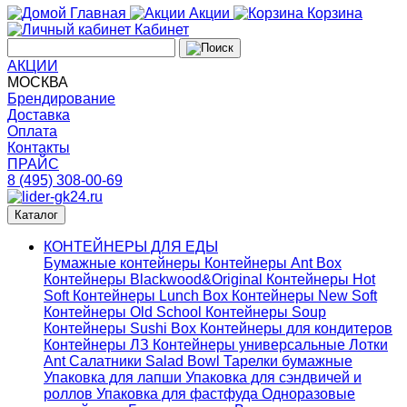
Главная
Акции
Корзина
Кабинет
АКЦИИ
МОСКВА
Брендирование
Доставка
Оплата
Контакты
ПРАЙС
8 (495) 308-00-69
Каталог
КОНТЕЙНЕРЫ ДЛЯ ЕДЫ
Бумажные контейнеры
Контейнеры Ant Box
Контейнеры Blackwood&Original
Контейнеры Hot
Soft
Контейнеры Lunch Box
Контейнеры New Soft
Контейнеры Old School
Контейнеры Soup
Контейнеры Sushi Box
Контейнеры для кондитеров
Контейнеры ЛЗ
Контейнеры универсальные
Лотки
Ant
Салатники Salad Bowl
Тарелки бумажные
Упаковка для лапши
Упаковка для сэндвичей и
роллов
Упаковка для фастфуда
Одноразовые