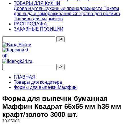
ТОВАРЫ ДЛЯ КУХНИ
Дрова и уголь
Кухонные принадлежности
Пакеты
для льда и замораживания
Средства для розжига
Топливо для мармитов
РАСПРОДАЖА
ЗАКАЗНЫЕ ПОЗИЦИИ
🔎︎
Войти
0
0₽
🔎︎
ГЛАВНАЯ
Товары для кондитера
Формы для выпечки Маффин
Форма для выпечки бумажная
Маффин Квадрат 65х65 мм h35 мм
крафт/золото 3000 шт.
70-05008