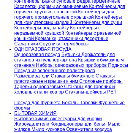
контейнеры
Банки суповые
Ведра герметичные
Касалетки, формы алюминиевые
Контейнеры для
горячего круглые с крышкой
Контейнеры для
горячего прямоугольные с крышкой
Контейнеры
для кондитерских изделий
Контейнеры для суши
Контейнеры под запайку
Контейнеры с
неразьемной крышкой
Контейнеры с разъемной
крышкой
Креманки, стаканчики десертные
Салатники
Соусники
Термобоксы
ОДНОРАЗОВАЯ ПОСУДА
Одноразовая посуда
Бутылки
Держатели для
стаканов из пульперкартона
Крышки к бумажным
стаканам
Наборы одноразовых приборов
Подносы
Посуда из вспененного полистирола
Размешиватели
Стаканы бумажные
Стаканы
пластиковые и крышки к ним
Столовые приборы
Тарелки одноразовые
Стаканы для горячих и
холодных напитков pp
Стаканы-шейкеры PET
Посуда для фуршета
Бокалы
Тарелки
Фуршетные
формы
БЫТОВАЯ ХИМИЯ
Бытовая химия
Аксессуары для уборки
Жироудалители
Кондиционеры для белья
Мыло
жидкое
Мыло кусковое
Освежители воздуха