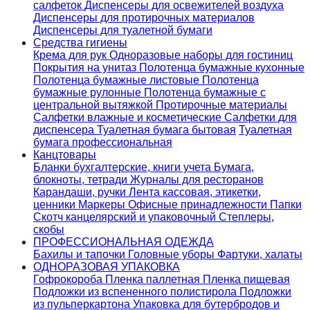
салфеток
Диспенсеры для освежителей воздуха
Диспенсеры для протирочных материалов
Диспенсеры для туалетной бумаги
Средства гигиены
Крема для рук
Одноразовые наборы для гостиниц
Покрытия на унитаз
Полотенца бумажные кухонные
Полотенца бумажные листовые
Полотенца
бумажные рулонные
Полотенца бумажные с
центральной вытяжкой
Протирочные материалы
Салфетки влажные и косметические
Салфетки для
диспенсера
Туалетная бумага бытовая
Туалетная
бумага профессиональная
Канцтовары
Бланки бухгалтерские, книги учета
Бумага,
блокноты, тетради
Журналы для ресторанов
Карандаши, ручки
Лента кассовая, этикетки,
ценники
Маркеры
Офисные принадлежности
Папки
Скотч канцелярский и упаковочный
Степлеры,
скобы
ПРОФЕССИОНАЛЬНАЯ ОДЕЖДА
Бахилы и тапочки
Головные уборы
Фартуки, халаты
ОДНОРАЗОВАЯ УПАКОВКА
Гофрокороба
Пленка паллетная
Пленка пищевая
Подложки из вспененного полистирола
Подложки
из пульперкартона
Упаковка для бутербродов и