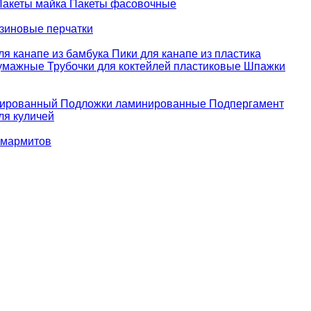
Пакеты майка
Пакеты фасовочные
зиновые перчатки
ля канапе из бамбука
Пики для канапе из пластика
бумажные
Трубочки для коктейлей пластиковые
Шпажки
зированный
Подложки ламинированные
Подпергамент
ля куличей
 мармитов