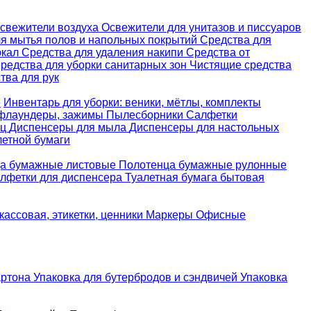
свежители воздуха
Освежители для унитазов и писсуаров
ля мытья полов и напольных покрытий
Средства для
ркал
Средства для удаления накипи
Средства от
редства для уборки санитарных зон
Чистящие средства
ва для рук
е
Инвентарь для уборки: веники, мётлы, комплекты
 флаундеры, зажимы
Пылесборники
Салфетки
ец
Диспенсеры для мыла
Диспенсеры для настольных
летной бумаги
а бумажные листовые
Полотенца бумажные рулонные
лфетки для диспенсера
Туалетная бумага бытовая
кассовая, этикетки, ценники
Маркеры
Офисные
артона
Упаковка для бутербродов и сэндвичей
Упаковка