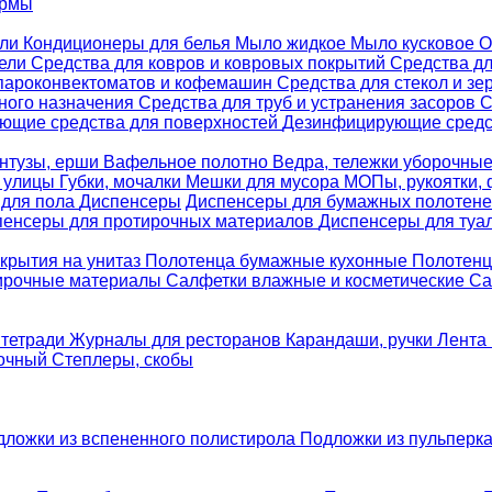
ормы
ели
Кондиционеры для белья
Мыло жидкое
Мыло кусковое
О
бели
Средства для ковров и ковровых покрытий
Средства д
 пароконвектоматов и кофемашин
Средства для стекол и зе
ного назначения
Средства для труб и устранения засоров
С
ющие средства для поверхностей
Дезинфицирующие средст
нтузы, ерши
Вафельное полотно
Ведра, тележки уборочны
я улицы
Губки, мочалки
Мешки для мусора
МОПы, рукоятки,
 для пола
Диспенсеры
Диспенсеры для бумажных полотен
пенсеры для протирочных материалов
Диспенсеры для туа
крытия на унитаз
Полотенца бумажные кухонные
Полотенц
ирочные материалы
Салфетки влажные и косметические
Са
 тетради
Журналы для ресторанов
Карандаши, ручки
Лента 
вочный
Степлеры, скобы
дложки из вспененного полистирола
Подложки из пульперк