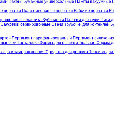
ками
Пакеты бумажные универсальные
Пакеты вакуумные
е перчатки
Полиэтиленовые перчатки
Рабочие перчатки
Ре
крашения из пластика
Зубочистки
Палочки для суши
Пики д
е
Салфетки сервировочные
Свечи
Трубочки для коктейлей 
картон
Пергамент парафинированный
Пергамент силикони
 выпечки Тарталетка
Формы для выпечки Тюльпан
Формы д
 льда и замораживания
Средства для розжига
Топливо для