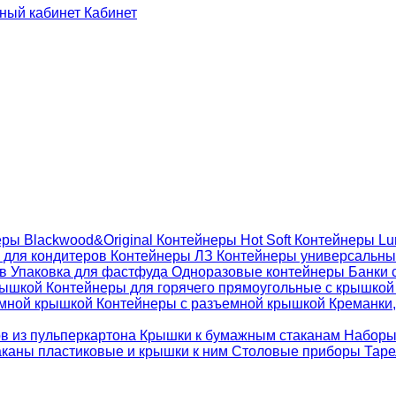
Кабинет
ры Blackwood&Original
Контейнеры Hot Soft
Контейнеры Lu
 для кондитеров
Контейнеры ЛЗ
Контейнеры универсальн
ов
Упаковка для фастфуда
Одноразовые контейнеры
Банки 
крышкой
Контейнеры для горячего прямоугольные с крышко
емной крышкой
Контейнеры с разъемной крышкой
Креманки,
ов из пульперкартона
Крышки к бумажным стаканам
Наборы
каны пластиковые и крышки к ним
Столовые приборы
Таре