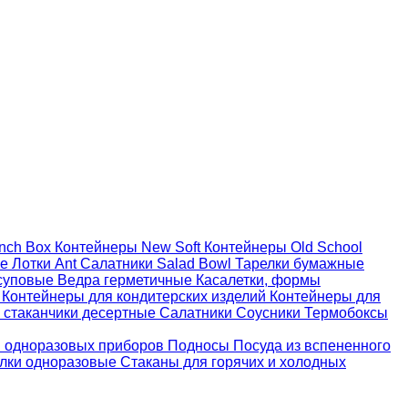
nch Box
Контейнеры New Soft
Контейнеры Old School
ые
Лотки Ant
Салатники Salad Bowl
Тарелки бумажные
суповые
Ведра герметичные
Касалетки, формы
й
Контейнеры для кондитерских изделий
Контейнеры для
 стаканчики десертные
Салатники
Соусники
Термобоксы
 одноразовых приборов
Подносы
Посуда из вспененного
лки одноразовые
Стаканы для горячих и холодных