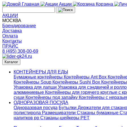
Главная
Акции
Корзина
АКЦИИ
МОСКВА
Брендирование
Доставка
Оплата
Контакты
ПРАЙС
8 (495) 308-00-69
Каталог
КОНТЕЙНЕРЫ ДЛЯ ЕДЫ
Бумажные контейнеры
Контейнеры Ant Box
Контейне
Контейнеры Soup
Контейнеры Sushi Box
Контейнеры
Упаковка для лапши
Упаковка для сэндвичей и ролл
алюминиевые
Контейнеры для горячего круглые с 
суши
Контейнеры под запайку
Контейнеры с неразь
ОДНОРАЗОВАЯ ПОСУДА
Одноразовая посуда
Бутылки
Держатели для стакан
полистирола
Размешиватели
Стаканы бумажные
Ста
напитков pp
Стаканы-шейкеры PET