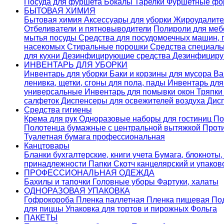
Посуда для фуршета
Бокалы
Тарелки
Фуршетные ф
БЫТОВАЯ ХИМИЯ
Бытовая химия
Аксессуары для уборки
Жироудалит
Отбеливатели и пятновыводители
Полироли для ме
мытья посуды
Средства для посудомоечных машин,
насекомых
Стиральные порошки
Cредства специаль
для кухни
Дезинфицирующие средства
Дезинфициру
ИНВЕНТАРЬ ДЛЯ УБОРКИ
Инвентарь для уборки
Баки и корзины для мусора
Ва
ленивка, щетки, сгоны для пола, пады
Инвентарь дл
универсальные
Инвентарь для помывки окон
Тряпки
салфеток
Диспенсеры для освежителей воздуха
Дис
Средства гигиены
Крема для рук
Одноразовые наборы для гостиниц
По
Полотенца бумажные с центральной вытяжкой
Прот
Туалетная бумага профессиональная
Канцтовары
Бланки бухгалтерские, книги учета
Бумага, блокноты,
принадлежности
Папки
Скотч канцелярский и упако
ПРОФЕССИОНАЛЬНАЯ ОДЕЖДА
Бахилы и тапочки
Головные уборы
Фартуки, халаты
ОДНОРАЗОВАЯ УПАКОВКА
Гофрокороба
Пленка паллетная
Пленка пищевая
По
для пиццы
Упаковка для тортов и пирожных
Фольга
ПАКЕТЫ