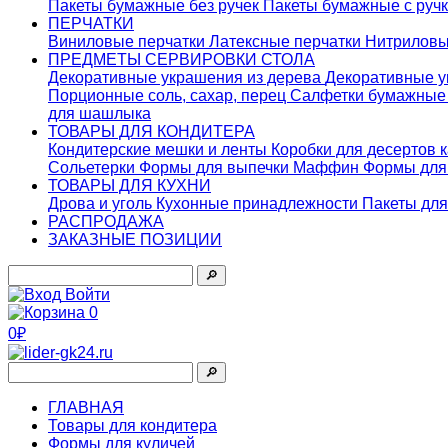
Пакеты бумажные без ручек
Пакеты бумажные с руч
ПЕРЧАТКИ
Виниловые перчатки
Латексные перчатки
Нитриловы
ПРЕДМЕТЫ СЕРВИРОВКИ СТОЛА
Декоративные украшения из дерева
Декоративные у
Порционные соль, сахар, перец
Салфетки бумажны
для шашлыка
ТОВАРЫ ДЛЯ КОНДИТЕРА
Кондитерские мешки и ленты
Коробки для десертов 
Сольетерки
Формы для выпечки Маффин
Формы для
ТОВАРЫ ДЛЯ КУХНИ
Дрова и уголь
Кухонные принадлежности
Пакеты для
РАСПРОДАЖА
ЗАКАЗНЫЕ ПОЗИЦИИ
🔎︎
Войти
0
0₽
🔎︎
ГЛАВНАЯ
Товары для кондитера
Формы для куличей