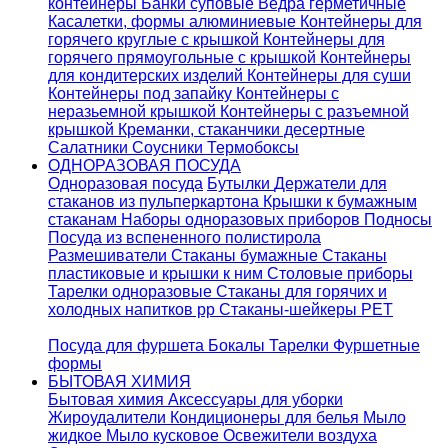
контейнеры
Банки суповые
Ведра герметичные
Касалетки, формы алюминиевые
Контейнеры для
горячего круглые с крышкой
Контейнеры для
горячего прямоугольные с крышкой
Контейнеры
для кондитерских изделий
Контейнеры для суши
Контейнеры под запайку
Контейнеры с
неразьемной крышкой
Контейнеры с разъемной
крышкой
Креманки, стаканчики десертные
Салатники
Соусники
Термобоксы
ОДНОРАЗОВАЯ ПОСУДА
Одноразовая посуда
Бутылки
Держатели для
стаканов из пульперкартона
Крышки к бумажным
стаканам
Наборы одноразовых приборов
Подносы
Посуда из вспененного полистирола
Размешиватели
Стаканы бумажные
Стаканы
пластиковые и крышки к ним
Столовые приборы
Тарелки одноразовые
Стаканы для горячих и
холодных напитков pp
Стаканы-шейкеры PET
Посуда для фуршета
Бокалы
Тарелки
Фуршетные
формы
БЫТОВАЯ ХИМИЯ
Бытовая химия
Аксессуары для уборки
Жироудалители
Кондиционеры для белья
Мыло
жидкое
Мыло кусковое
Освежители воздуха