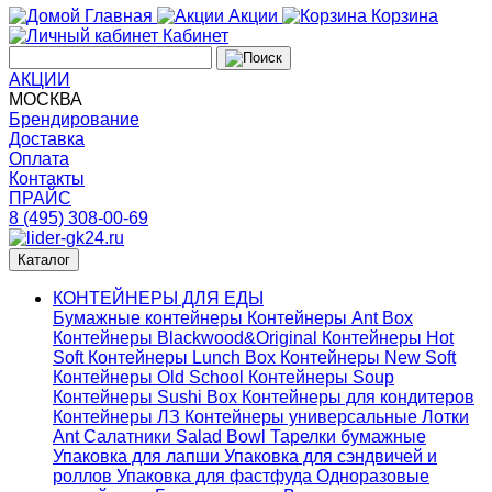
Главная
Акции
Корзина
Кабинет
АКЦИИ
МОСКВА
Брендирование
Доставка
Оплата
Контакты
ПРАЙС
8 (495) 308-00-69
Каталог
КОНТЕЙНЕРЫ ДЛЯ ЕДЫ
Бумажные контейнеры
Контейнеры Ant Box
Контейнеры Blackwood&Original
Контейнеры Hot
Soft
Контейнеры Lunch Box
Контейнеры New Soft
Контейнеры Old School
Контейнеры Soup
Контейнеры Sushi Box
Контейнеры для кондитеров
Контейнеры ЛЗ
Контейнеры универсальные
Лотки
Ant
Салатники Salad Bowl
Тарелки бумажные
Упаковка для лапши
Упаковка для сэндвичей и
роллов
Упаковка для фастфуда
Одноразовые