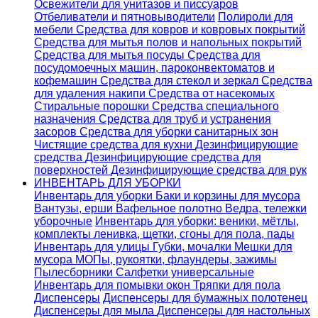
Освежители для унитазов и писсуаров
Отбеливатели и пятновыводители
Полироли для
мебели
Средства для ковров и ковровых покрытий
Средства для мытья полов и напольных покрытий
Средства для мытья посуды
Средства для
посудомоечных машин, пароконвектоматов и
кофемашин
Средства для стекол и зеркал
Средства
для удаления накипи
Средства от насекомых
Стиральные порошки
Cредства специального
назначения
Средства для труб и устранения
засоров
Средства для уборки санитарных зон
Чистящие средства для кухни
Дезинфицирующие
средства
Дезинфицирующие средства для
поверхностей
Дезинфицирующие средства для рук
ИНВЕНТАРЬ ДЛЯ УБОРКИ
Инвентарь для уборки
Баки и корзины для мусора
Вантузы, ерши
Вафельное полотно
Ведра, тележки
уборочные
Инвентарь для уборки: веники, мётлы,
комплекты ленивка, щетки, сгоны для пола, пады
Инвентарь для улицы
Губки, мочалки
Мешки для
мусора
МОПы, рукоятки, флаундеры, зажимы
Пылесборники
Салфетки универсальные
Инвентарь для помывки окон
Тряпки для пола
Диспенсеры
Диспенсеры для бумажных полотенец
Диспенсеры для мыла
Диспенсеры для настольных