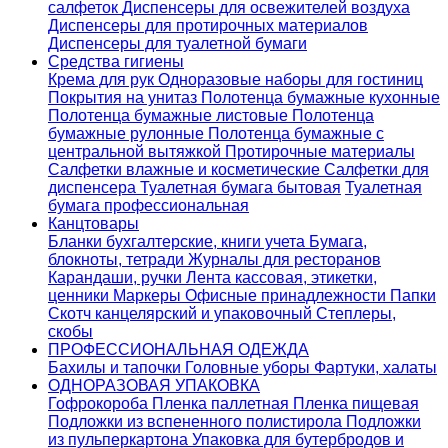
салфеток
Диспенсеры для освежителей воздуха
Диспенсеры для протирочных материалов
Диспенсеры для туалетной бумаги
Средства гигиены
Крема для рук
Одноразовые наборы для гостиниц
Покрытия на унитаз
Полотенца бумажные кухонные
Полотенца бумажные листовые
Полотенца
бумажные рулонные
Полотенца бумажные с
центральной вытяжкой
Протирочные материалы
Салфетки влажные и косметические
Салфетки для
диспенсера
Туалетная бумага бытовая
Туалетная
бумага профессиональная
Канцтовары
Бланки бухгалтерские, книги учета
Бумага,
блокноты, тетради
Журналы для ресторанов
Карандаши, ручки
Лента кассовая, этикетки,
ценники
Маркеры
Офисные принадлежности
Папки
Скотч канцелярский и упаковочный
Степлеры,
скобы
ПРОФЕССИОНАЛЬНАЯ ОДЕЖДА
Бахилы и тапочки
Головные уборы
Фартуки, халаты
ОДНОРАЗОВАЯ УПАКОВКА
Гофрокороба
Пленка паллетная
Пленка пищевая
Подложки из вспененного полистирола
Подложки
из пульперкартона
Упаковка для бутербродов и