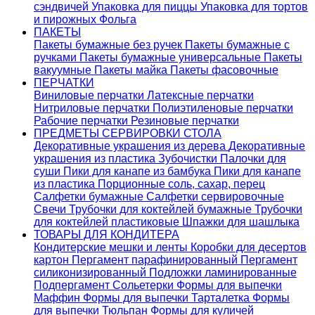
сэндвичей
Упаковка для пиццы
Упаковка для тортов
и пирожных
Фольга
ПАКЕТЫ
Пакеты бумажные без ручек
Пакеты бумажные с
ручками
Пакеты бумажные универсальные
Пакеты
вакуумные
Пакеты майка
Пакеты фасовочные
ПЕРЧАТКИ
Виниловые перчатки
Латексные перчатки
Нитриловые перчатки
Полиэтиленовые перчатки
Рабочие перчатки
Резиновые перчатки
ПРЕДМЕТЫ СЕРВИРОВКИ СТОЛА
Декоративные украшения из дерева
Декоративные
украшения из пластика
Зубочистки
Палочки для
суши
Пики для канапе из бамбука
Пики для канапе
из пластика
Порционные соль, сахар, перец
Салфетки бумажные
Салфетки сервировочные
Свечи
Трубочки для коктейлей бумажные
Трубочки
для коктейлей пластиковые
Шпажки для шашлыка
ТОВАРЫ ДЛЯ КОНДИТЕРА
Кондитерские мешки и ленты
Коробки для десертов
картон
Пергамент парафинированный
Пергамент
силиконизированный
Подложки ламинированные
Подпергамент
Сольетерки
Формы для выпечки
Маффин
Формы для выпечки Тарталетка
Формы
для выпечки Тюльпан
Формы для куличей