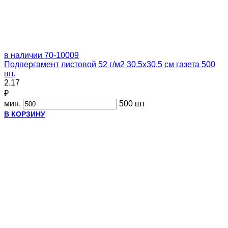
в наличии
70-10009
Подпергамент листовой 52 г/м2 30.5x30.5 см газета 500
шт.
2.17
₽
мин.
500 шт
В КОРЗИНУ