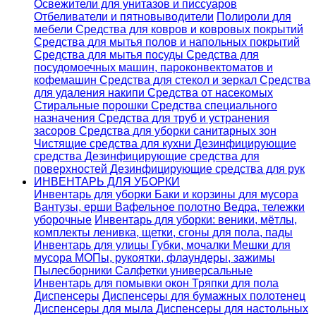
Освежители для унитазов и писсуаров
Отбеливатели и пятновыводители
Полироли для
мебели
Средства для ковров и ковровых покрытий
Средства для мытья полов и напольных покрытий
Средства для мытья посуды
Средства для
посудомоечных машин, пароконвектоматов и
кофемашин
Средства для стекол и зеркал
Средства
для удаления накипи
Средства от насекомых
Стиральные порошки
Cредства специального
назначения
Средства для труб и устранения
засоров
Средства для уборки санитарных зон
Чистящие средства для кухни
Дезинфицирующие
средства
Дезинфицирующие средства для
поверхностей
Дезинфицирующие средства для рук
ИНВЕНТАРЬ ДЛЯ УБОРКИ
Инвентарь для уборки
Баки и корзины для мусора
Вантузы, ерши
Вафельное полотно
Ведра, тележки
уборочные
Инвентарь для уборки: веники, мётлы,
комплекты ленивка, щетки, сгоны для пола, пады
Инвентарь для улицы
Губки, мочалки
Мешки для
мусора
МОПы, рукоятки, флаундеры, зажимы
Пылесборники
Салфетки универсальные
Инвентарь для помывки окон
Тряпки для пола
Диспенсеры
Диспенсеры для бумажных полотенец
Диспенсеры для мыла
Диспенсеры для настольных