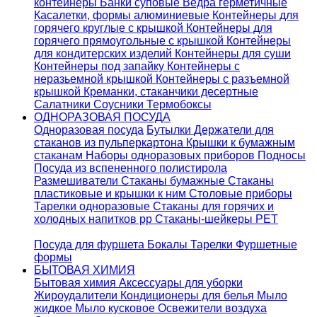
контейнеры
Банки суповые
Ведра герметичные
Касалетки, формы алюминиевые
Контейнеры для
горячего круглые с крышкой
Контейнеры для
горячего прямоугольные с крышкой
Контейнеры
для кондитерских изделий
Контейнеры для суши
Контейнеры под запайку
Контейнеры с
неразьемной крышкой
Контейнеры с разъемной
крышкой
Креманки, стаканчики десертные
Салатники
Соусники
Термобоксы
ОДНОРАЗОВАЯ ПОСУДА
Одноразовая посуда
Бутылки
Держатели для
стаканов из пульперкартона
Крышки к бумажным
стаканам
Наборы одноразовых приборов
Подносы
Посуда из вспененного полистирола
Размешиватели
Стаканы бумажные
Стаканы
пластиковые и крышки к ним
Столовые приборы
Тарелки одноразовые
Стаканы для горячих и
холодных напитков pp
Стаканы-шейкеры PET
Посуда для фуршета
Бокалы
Тарелки
Фуршетные
формы
БЫТОВАЯ ХИМИЯ
Бытовая химия
Аксессуары для уборки
Жироудалители
Кондиционеры для белья
Мыло
жидкое
Мыло кусковое
Освежители воздуха