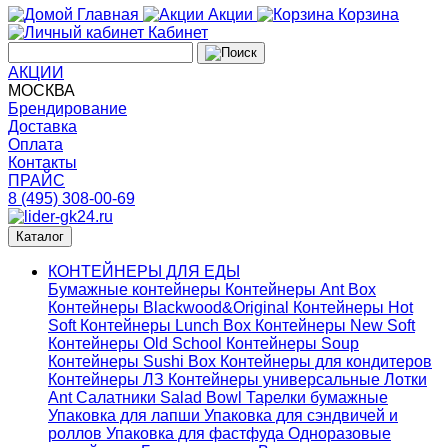
Главная
Акции
Корзина
Кабинет
АКЦИИ
МОСКВА
Брендирование
Доставка
Оплата
Контакты
ПРАЙС
8 (495) 308-00-69
Каталог
КОНТЕЙНЕРЫ ДЛЯ ЕДЫ
Бумажные контейнеры
Контейнеры Ant Box
Контейнеры Blackwood&Original
Контейнеры Hot
Soft
Контейнеры Lunch Box
Контейнеры New Soft
Контейнеры Old School
Контейнеры Soup
Контейнеры Sushi Box
Контейнеры для кондитеров
Контейнеры ЛЗ
Контейнеры универсальные
Лотки
Ant
Салатники Salad Bowl
Тарелки бумажные
Упаковка для лапши
Упаковка для сэндвичей и
роллов
Упаковка для фастфуда
Одноразовые