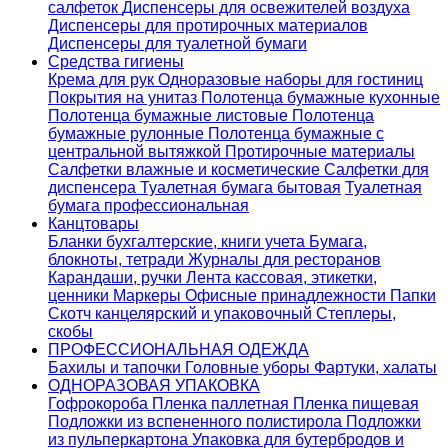
салфеток
Диспенсеры для освежителей воздуха
Диспенсеры для протирочных материалов
Диспенсеры для туалетной бумаги
Средства гигиены
Крема для рук
Одноразовые наборы для гостиниц
Покрытия на унитаз
Полотенца бумажные кухонные
Полотенца бумажные листовые
Полотенца
бумажные рулонные
Полотенца бумажные с
центральной вытяжкой
Протирочные материалы
Салфетки влажные и косметические
Салфетки для
диспенсера
Туалетная бумага бытовая
Туалетная
бумага профессиональная
Канцтовары
Бланки бухгалтерские, книги учета
Бумага,
блокноты, тетради
Журналы для ресторанов
Карандаши, ручки
Лента кассовая, этикетки,
ценники
Маркеры
Офисные принадлежности
Папки
Скотч канцелярский и упаковочный
Степлеры,
скобы
ПРОФЕССИОНАЛЬНАЯ ОДЕЖДА
Бахилы и тапочки
Головные уборы
Фартуки, халаты
ОДНОРАЗОВАЯ УПАКОВКА
Гофрокороба
Пленка паллетная
Пленка пищевая
Подложки из вспененного полистирола
Подложки
из пульперкартона
Упаковка для бутербродов и