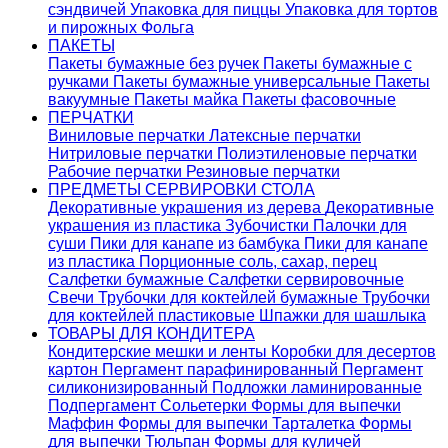
сэндвичей
Упаковка для пиццы
Упаковка для тортов
и пирожных
Фольга
ПАКЕТЫ
Пакеты бумажные без ручек
Пакеты бумажные с
ручками
Пакеты бумажные универсальные
Пакеты
вакуумные
Пакеты майка
Пакеты фасовочные
ПЕРЧАТКИ
Виниловые перчатки
Латексные перчатки
Нитриловые перчатки
Полиэтиленовые перчатки
Рабочие перчатки
Резиновые перчатки
ПРЕДМЕТЫ СЕРВИРОВКИ СТОЛА
Декоративные украшения из дерева
Декоративные
украшения из пластика
Зубочистки
Палочки для
суши
Пики для канапе из бамбука
Пики для канапе
из пластика
Порционные соль, сахар, перец
Салфетки бумажные
Салфетки сервировочные
Свечи
Трубочки для коктейлей бумажные
Трубочки
для коктейлей пластиковые
Шпажки для шашлыка
ТОВАРЫ ДЛЯ КОНДИТЕРА
Кондитерские мешки и ленты
Коробки для десертов
картон
Пергамент парафинированный
Пергамент
силиконизированный
Подложки ламинированные
Подпергамент
Сольетерки
Формы для выпечки
Маффин
Формы для выпечки Тарталетка
Формы
для выпечки Тюльпан
Формы для куличей