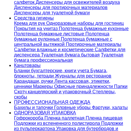
салфеток
Диспенсеры для освежителей воздуха
Диспенсеры для протирочных материалов
Диспенсеры для туалетной бумаги
Средства гигиены
Крема для рук
Одноразовые наборы для гостиниц
Покрытия на унитаз
Полотенца бумажные кухонные
Полотенца бумажные листовые
Полотенца
бумажные рулонные
Полотенца бумажные с
центральной вытяжкой
Протирочные материалы
Салфетки влажные и косметические
Салфетки для
диспенсера
Туалетная бумага бытовая
Туалетная
бумага профессиональная
Канцтовары
Бланки бухгалтерские, книги учета
Бумага,
блокноты, тетради
Журналы для ресторанов
Карандаши, ручки
Лента кассовая, этикетки,
ценники
Маркеры
Офисные принадлежности
Папки
Скотч канцелярский и упаковочный
Степлеры,
скобы
ПРОФЕССИОНАЛЬНАЯ ОДЕЖДА
Бахилы и тапочки
Головные уборы
Фартуки, халаты
ОДНОРАЗОВАЯ УПАКОВКА
Гофрокороба
Пленка паллетная
Пленка пищевая
Подложки из вспененного полистирола
Подложки
из пульперкартона
Упаковка для бутербродов и