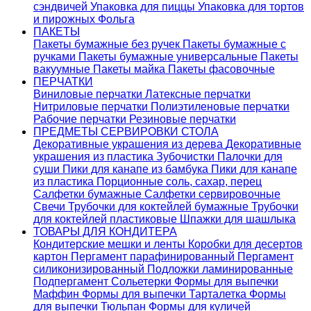
сэндвичей
Упаковка для пиццы
Упаковка для тортов
и пирожных
Фольга
ПАКЕТЫ
Пакеты бумажные без ручек
Пакеты бумажные с
ручками
Пакеты бумажные универсальные
Пакеты
вакуумные
Пакеты майка
Пакеты фасовочные
ПЕРЧАТКИ
Виниловые перчатки
Латексные перчатки
Нитриловые перчатки
Полиэтиленовые перчатки
Рабочие перчатки
Резиновые перчатки
ПРЕДМЕТЫ СЕРВИРОВКИ СТОЛА
Декоративные украшения из дерева
Декоративные
украшения из пластика
Зубочистки
Палочки для
суши
Пики для канапе из бамбука
Пики для канапе
из пластика
Порционные соль, сахар, перец
Салфетки бумажные
Салфетки сервировочные
Свечи
Трубочки для коктейлей бумажные
Трубочки
для коктейлей пластиковые
Шпажки для шашлыка
ТОВАРЫ ДЛЯ КОНДИТЕРА
Кондитерские мешки и ленты
Коробки для десертов
картон
Пергамент парафинированный
Пергамент
силиконизированный
Подложки ламинированные
Подпергамент
Сольетерки
Формы для выпечки
Маффин
Формы для выпечки Тарталетка
Формы
для выпечки Тюльпан
Формы для куличей