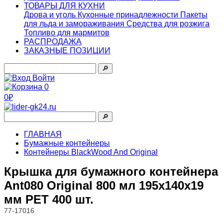
ТОВАРЫ ДЛЯ КУХНИ
Дрова и уголь
Кухонные принадлежности
Пакеты
для льда и замораживания
Средства для розжига
Топливо для мармитов
РАСПРОДАЖА
ЗАКАЗНЫЕ ПОЗИЦИИ
🔎︎
Войти
0
0₽
🔎︎
ГЛАВНАЯ
Бумажные контейнеры
Контейнеры BlackWood And Original
Крышка для бумажного контейнера
Ant080 Original 800 мл 195х140х19
мм PET 400 шт.
77-17016