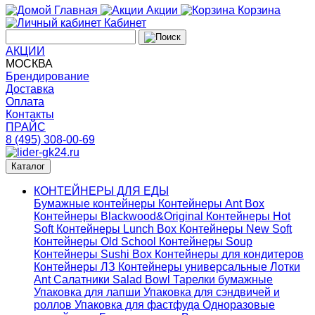
Главная
Акции
Корзина
Кабинет
АКЦИИ
МОСКВА
Брендирование
Доставка
Оплата
Контакты
ПРАЙС
8 (495) 308-00-69
Каталог
КОНТЕЙНЕРЫ ДЛЯ ЕДЫ
Бумажные контейнеры
Контейнеры Ant Box
Контейнеры Blackwood&Original
Контейнеры Hot
Soft
Контейнеры Lunch Box
Контейнеры New Soft
Контейнеры Old School
Контейнеры Soup
Контейнеры Sushi Box
Контейнеры для кондитеров
Контейнеры ЛЗ
Контейнеры универсальные
Лотки
Ant
Салатники Salad Bowl
Тарелки бумажные
Упаковка для лапши
Упаковка для сэндвичей и
роллов
Упаковка для фастфуда
Одноразовые