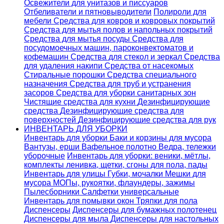
Освежители для унитазов и писсуаров
Отбеливатели и пятновыводители
Полироли для
мебели
Средства для ковров и ковровых покрытий
Средства для мытья полов и напольных покрытий
Средства для мытья посуды
Средства для
посудомоечных машин, пароконвектоматов и
кофемашин
Средства для стекол и зеркал
Средства
для удаления накипи
Средства от насекомых
Стиральные порошки
Cредства специального
назначения
Средства для труб и устранения
засоров
Средства для уборки санитарных зон
Чистящие средства для кухни
Дезинфицирующие
средства
Дезинфицирующие средства для
поверхностей
Дезинфицирующие средства для рук
ИНВЕНТАРЬ ДЛЯ УБОРКИ
Инвентарь для уборки
Баки и корзины для мусора
Вантузы, ерши
Вафельное полотно
Ведра, тележки
уборочные
Инвентарь для уборки: веники, мётлы,
комплекты ленивка, щетки, сгоны для пола, пады
Инвентарь для улицы
Губки, мочалки
Мешки для
мусора
МОПы, рукоятки, флаундеры, зажимы
Пылесборники
Салфетки универсальные
Инвентарь для помывки окон
Тряпки для пола
Диспенсеры
Диспенсеры для бумажных полотенец
Диспенсеры для мыла
Диспенсеры для настольных