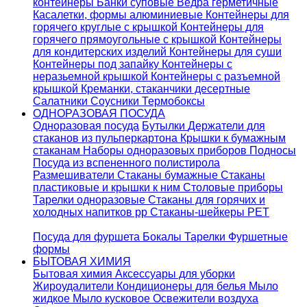
контейнеры
Банки суповые
Ведра герметичные
Касалетки, формы алюминиевые
Контейнеры для
горячего круглые с крышкой
Контейнеры для
горячего прямоугольные с крышкой
Контейнеры
для кондитерских изделий
Контейнеры для суши
Контейнеры под запайку
Контейнеры с
неразьемной крышкой
Контейнеры с разъемной
крышкой
Креманки, стаканчики десертные
Салатники
Соусники
Термобоксы
ОДНОРАЗОВАЯ ПОСУДА
Одноразовая посуда
Бутылки
Держатели для
стаканов из пульперкартона
Крышки к бумажным
стаканам
Наборы одноразовых приборов
Подносы
Посуда из вспененного полистирола
Размешиватели
Стаканы бумажные
Стаканы
пластиковые и крышки к ним
Столовые приборы
Тарелки одноразовые
Стаканы для горячих и
холодных напитков pp
Стаканы-шейкеры PET
Посуда для фуршета
Бокалы
Тарелки
Фуршетные
формы
БЫТОВАЯ ХИМИЯ
Бытовая химия
Аксессуары для уборки
Жироудалители
Кондиционеры для белья
Мыло
жидкое
Мыло кусковое
Освежители воздуха