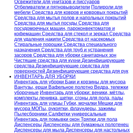
Освежители для унитазов и писсуаров
Отбеливатели и пятновыводители
Полироли для
мебели
Средства для ковров и ковровых покрытий
Средства для мытья полов и напольных покрытий
Средства для мытья посуды
Средства для
посудомоечных машин, пароконвектоматов и
кофемашин
Средства для стекол и зеркал
Средства
для удаления накипи
Средства от насекомых
Стиральные порошки
Cредства специального
назначения
Средства для труб и устранения
засоров
Средства для уборки санитарных зон
Чистящие средства для кухни
Дезинфицирующие
средства
Дезинфицирующие средства для
поверхностей
Дезинфицирующие средства для рук
ИНВЕНТАРЬ ДЛЯ УБОРКИ
Инвентарь для уборки
Баки и корзины для мусора
Вантузы, ерши
Вафельное полотно
Ведра, тележки
уборочные
Инвентарь для уборки: веники, мётлы,
комплекты ленивка, щетки, сгоны для пола, пады
Инвентарь для улицы
Губки, мочалки
Мешки для
мусора
МОПы, рукоятки, флаундеры, зажимы
Пылесборники
Салфетки универсальные
Инвентарь для помывки окон
Тряпки для пола
Диспенсеры
Диспенсеры для бумажных полотенец
Диспенсеры для мыла
Диспенсеры для настольных