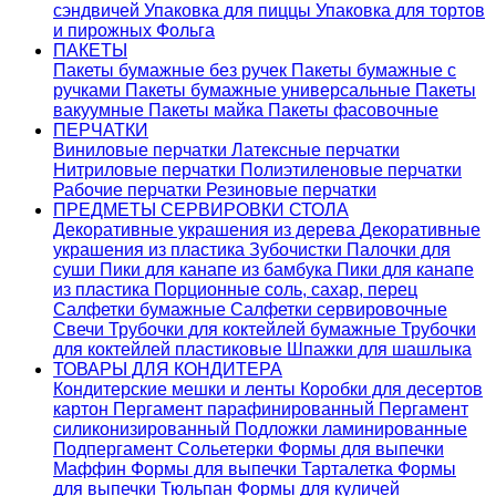
сэндвичей
Упаковка для пиццы
Упаковка для тортов
и пирожных
Фольга
ПАКЕТЫ
Пакеты бумажные без ручек
Пакеты бумажные с
ручками
Пакеты бумажные универсальные
Пакеты
вакуумные
Пакеты майка
Пакеты фасовочные
ПЕРЧАТКИ
Виниловые перчатки
Латексные перчатки
Нитриловые перчатки
Полиэтиленовые перчатки
Рабочие перчатки
Резиновые перчатки
ПРЕДМЕТЫ СЕРВИРОВКИ СТОЛА
Декоративные украшения из дерева
Декоративные
украшения из пластика
Зубочистки
Палочки для
суши
Пики для канапе из бамбука
Пики для канапе
из пластика
Порционные соль, сахар, перец
Салфетки бумажные
Салфетки сервировочные
Свечи
Трубочки для коктейлей бумажные
Трубочки
для коктейлей пластиковые
Шпажки для шашлыка
ТОВАРЫ ДЛЯ КОНДИТЕРА
Кондитерские мешки и ленты
Коробки для десертов
картон
Пергамент парафинированный
Пергамент
силиконизированный
Подложки ламинированные
Подпергамент
Сольетерки
Формы для выпечки
Маффин
Формы для выпечки Тарталетка
Формы
для выпечки Тюльпан
Формы для куличей