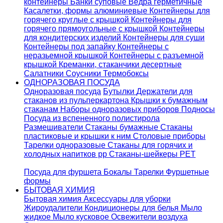
контейнеры
Банки суповые
Ведра герметичные
Касалетки, формы алюминиевые
Контейнеры для
горячего круглые с крышкой
Контейнеры для
горячего прямоугольные с крышкой
Контейнеры
для кондитерских изделий
Контейнеры для суши
Контейнеры под запайку
Контейнеры с
неразьемной крышкой
Контейнеры с разъемной
крышкой
Креманки, стаканчики десертные
Салатники
Соусники
Термобоксы
ОДНОРАЗОВАЯ ПОСУДА
Одноразовая посуда
Бутылки
Держатели для
стаканов из пульперкартона
Крышки к бумажным
стаканам
Наборы одноразовых приборов
Подносы
Посуда из вспененного полистирола
Размешиватели
Стаканы бумажные
Стаканы
пластиковые и крышки к ним
Столовые приборы
Тарелки одноразовые
Стаканы для горячих и
холодных напитков pp
Стаканы-шейкеры PET
Посуда для фуршета
Бокалы
Тарелки
Фуршетные
формы
БЫТОВАЯ ХИМИЯ
Бытовая химия
Аксессуары для уборки
Жироудалители
Кондиционеры для белья
Мыло
жидкое
Мыло кусковое
Освежители воздуха