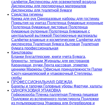
салфеток
Диспенсеры для освежителей воздуха
Диспенсеры для протирочных материалов
Диспенсеры для туалетной бумаги
Средства гигиены
Крема для рук
Одноразовые наборы для гостиниц
Покрытия на унитаз
Полотенца бумажные кухонные
Полотенца бумажные листовые
Полотенца
бумажные рулонные
Полотенца бумажные с
центральной вытяжкой
Протирочные материалы
Салфетки влажные и косметические
Салфетки для
диспенсера
Туалетная бумага бытовая
Туалетная
бумага профессиональная
Канцтовары
Бланки бухгалтерские, книги учета
Бумага,
блокноты, тетради
Журналы для ресторанов
Карандаши, ручки
Лента кассовая, этикетки,
ценники
Маркеры
Офисные принадлежности
Папки
Скотч канцелярский и упаковочный
Степлеры,
скобы
ПРОФЕССИОНАЛЬНАЯ ОДЕЖДА
Бахилы и тапочки
Головные уборы
Фартуки, халаты
ОДНОРАЗОВАЯ УПАКОВКА
Гофрокороба
Пленка паллетная
Пленка пищевая
Подложки из вспененного полистирола
Подложки
из пульперкартона
Упаковка для бутербродов и