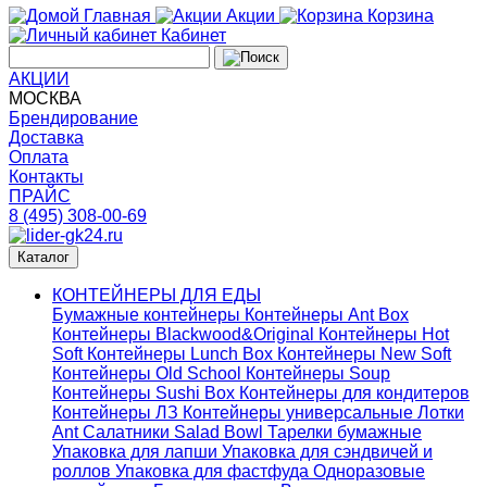
Главная
Акции
Корзина
Кабинет
АКЦИИ
МОСКВА
Брендирование
Доставка
Оплата
Контакты
ПРАЙС
8 (495) 308-00-69
Каталог
КОНТЕЙНЕРЫ ДЛЯ ЕДЫ
Бумажные контейнеры
Контейнеры Ant Box
Контейнеры Blackwood&Original
Контейнеры Hot
Soft
Контейнеры Lunch Box
Контейнеры New Soft
Контейнеры Old School
Контейнеры Soup
Контейнеры Sushi Box
Контейнеры для кондитеров
Контейнеры ЛЗ
Контейнеры универсальные
Лотки
Ant
Салатники Salad Bowl
Тарелки бумажные
Упаковка для лапши
Упаковка для сэндвичей и
роллов
Упаковка для фастфуда
Одноразовые