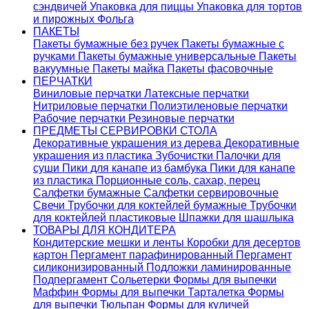
сэндвичей
Упаковка для пиццы
Упаковка для тортов
и пирожных
Фольга
ПАКЕТЫ
Пакеты бумажные без ручек
Пакеты бумажные с
ручками
Пакеты бумажные универсальные
Пакеты
вакуумные
Пакеты майка
Пакеты фасовочные
ПЕРЧАТКИ
Виниловые перчатки
Латексные перчатки
Нитриловые перчатки
Полиэтиленовые перчатки
Рабочие перчатки
Резиновые перчатки
ПРЕДМЕТЫ СЕРВИРОВКИ СТОЛА
Декоративные украшения из дерева
Декоративные
украшения из пластика
Зубочистки
Палочки для
суши
Пики для канапе из бамбука
Пики для канапе
из пластика
Порционные соль, сахар, перец
Салфетки бумажные
Салфетки сервировочные
Свечи
Трубочки для коктейлей бумажные
Трубочки
для коктейлей пластиковые
Шпажки для шашлыка
ТОВАРЫ ДЛЯ КОНДИТЕРА
Кондитерские мешки и ленты
Коробки для десертов
картон
Пергамент парафинированный
Пергамент
силиконизированный
Подложки ламинированные
Подпергамент
Сольетерки
Формы для выпечки
Маффин
Формы для выпечки Тарталетка
Формы
для выпечки Тюльпан
Формы для куличей