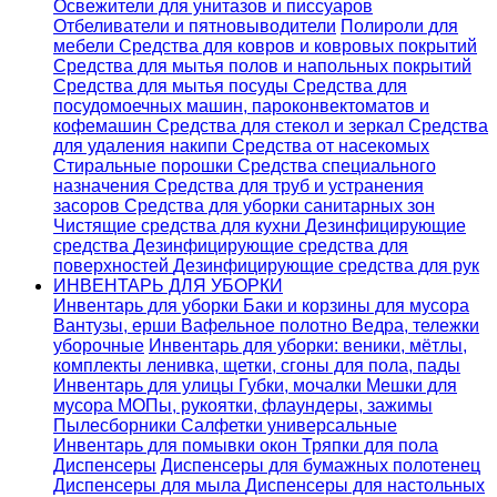
Освежители для унитазов и писсуаров
Отбеливатели и пятновыводители
Полироли для
мебели
Средства для ковров и ковровых покрытий
Средства для мытья полов и напольных покрытий
Средства для мытья посуды
Средства для
посудомоечных машин, пароконвектоматов и
кофемашин
Средства для стекол и зеркал
Средства
для удаления накипи
Средства от насекомых
Стиральные порошки
Cредства специального
назначения
Средства для труб и устранения
засоров
Средства для уборки санитарных зон
Чистящие средства для кухни
Дезинфицирующие
средства
Дезинфицирующие средства для
поверхностей
Дезинфицирующие средства для рук
ИНВЕНТАРЬ ДЛЯ УБОРКИ
Инвентарь для уборки
Баки и корзины для мусора
Вантузы, ерши
Вафельное полотно
Ведра, тележки
уборочные
Инвентарь для уборки: веники, мётлы,
комплекты ленивка, щетки, сгоны для пола, пады
Инвентарь для улицы
Губки, мочалки
Мешки для
мусора
МОПы, рукоятки, флаундеры, зажимы
Пылесборники
Салфетки универсальные
Инвентарь для помывки окон
Тряпки для пола
Диспенсеры
Диспенсеры для бумажных полотенец
Диспенсеры для мыла
Диспенсеры для настольных