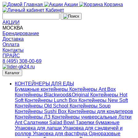
Главная
Акции
Корзина
Кабинет
АКЦИИ
МОСКВА
Брендирование
Доставка
Оплата
Контакты
ПРАЙС
8 (495) 308-00-69
Каталог
КОНТЕЙНЕРЫ ДЛЯ ЕДЫ
Бумажные контейнеры
Контейнеры Ant Box
Контейнеры Blackwood&Original
Контейнеры Hot
Soft
Контейнеры Lunch Box
Контейнеры New Soft
Контейнеры Old School
Контейнеры Soup
Контейнеры Sushi Box
Контейнеры для кондитеров
Контейнеры ЛЗ
Контейнеры универсальные
Лотки
Ant
Салатники Salad Bowl
Тарелки бумажные
Упаковка для лапши
Упаковка для сэндвичей и
роллов
Упаковка для фастфуда
Одноразовые