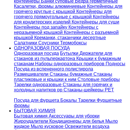
контейнеры
Банки суповые
Ведра герметичные
Касалетки, формы алюминиевые
Контейнеры для
горячего круглые с крышкой
Контейнеры для
горячего прямоугольные с крышкой
Контейнеры
для кондитерских изделий
Контейнеры для суши
Контейнеры под запайку
Контейнеры с
неразьемной крышкой
Контейнеры с разъемной
крышкой
Креманки, стаканчики десертные
Салатники
Соусники
Термобоксы
ОДНОРАЗОВАЯ ПОСУДА
Одноразовая посуда
Бутылки
Держатели для
стаканов из пульперкартона
Крышки к бумажным
стаканам
Наборы одноразовых приборов
Подносы
Посуда из вспененного полистирола
Размешиватели
Стаканы бумажные
Стаканы
пластиковые и крышки к ним
Столовые приборы
Тарелки одноразовые
Стаканы для горячих и
холодных напитков pp
Стаканы-шейкеры PET
Посуда для фуршета
Бокалы
Тарелки
Фуршетные
формы
БЫТОВАЯ ХИМИЯ
Бытовая химия
Аксессуары для уборки
Жироудалители
Кондиционеры для белья
Мыло
жидкое
Мыло кусковое
Освежители воздуха