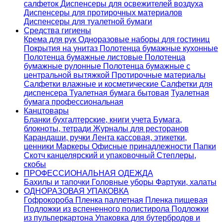
салфеток
Диспенсеры для освежителей воздуха
Диспенсеры для протирочных материалов
Диспенсеры для туалетной бумаги
Средства гигиены
Крема для рук
Одноразовые наборы для гостиниц
Покрытия на унитаз
Полотенца бумажные кухонные
Полотенца бумажные листовые
Полотенца
бумажные рулонные
Полотенца бумажные с
центральной вытяжкой
Протирочные материалы
Салфетки влажные и косметические
Салфетки для
диспенсера
Туалетная бумага бытовая
Туалетная
бумага профессиональная
Канцтовары
Бланки бухгалтерские, книги учета
Бумага,
блокноты, тетради
Журналы для ресторанов
Карандаши, ручки
Лента кассовая, этикетки,
ценники
Маркеры
Офисные принадлежности
Папки
Скотч канцелярский и упаковочный
Степлеры,
скобы
ПРОФЕССИОНАЛЬНАЯ ОДЕЖДА
Бахилы и тапочки
Головные уборы
Фартуки, халаты
ОДНОРАЗОВАЯ УПАКОВКА
Гофрокороба
Пленка паллетная
Пленка пищевая
Подложки из вспененного полистирола
Подложки
из пульперкартона
Упаковка для бутербродов и