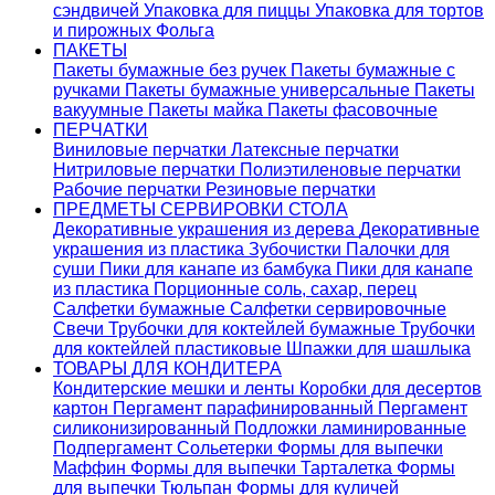
сэндвичей
Упаковка для пиццы
Упаковка для тортов
и пирожных
Фольга
ПАКЕТЫ
Пакеты бумажные без ручек
Пакеты бумажные с
ручками
Пакеты бумажные универсальные
Пакеты
вакуумные
Пакеты майка
Пакеты фасовочные
ПЕРЧАТКИ
Виниловые перчатки
Латексные перчатки
Нитриловые перчатки
Полиэтиленовые перчатки
Рабочие перчатки
Резиновые перчатки
ПРЕДМЕТЫ СЕРВИРОВКИ СТОЛА
Декоративные украшения из дерева
Декоративные
украшения из пластика
Зубочистки
Палочки для
суши
Пики для канапе из бамбука
Пики для канапе
из пластика
Порционные соль, сахар, перец
Салфетки бумажные
Салфетки сервировочные
Свечи
Трубочки для коктейлей бумажные
Трубочки
для коктейлей пластиковые
Шпажки для шашлыка
ТОВАРЫ ДЛЯ КОНДИТЕРА
Кондитерские мешки и ленты
Коробки для десертов
картон
Пергамент парафинированный
Пергамент
силиконизированный
Подложки ламинированные
Подпергамент
Сольетерки
Формы для выпечки
Маффин
Формы для выпечки Тарталетка
Формы
для выпечки Тюльпан
Формы для куличей