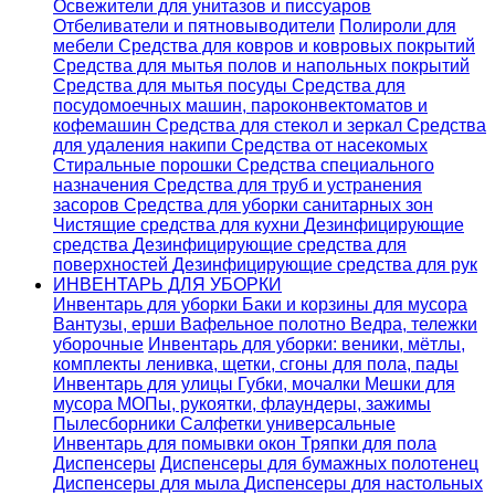
Освежители для унитазов и писсуаров
Отбеливатели и пятновыводители
Полироли для
мебели
Средства для ковров и ковровых покрытий
Средства для мытья полов и напольных покрытий
Средства для мытья посуды
Средства для
посудомоечных машин, пароконвектоматов и
кофемашин
Средства для стекол и зеркал
Средства
для удаления накипи
Средства от насекомых
Стиральные порошки
Cредства специального
назначения
Средства для труб и устранения
засоров
Средства для уборки санитарных зон
Чистящие средства для кухни
Дезинфицирующие
средства
Дезинфицирующие средства для
поверхностей
Дезинфицирующие средства для рук
ИНВЕНТАРЬ ДЛЯ УБОРКИ
Инвентарь для уборки
Баки и корзины для мусора
Вантузы, ерши
Вафельное полотно
Ведра, тележки
уборочные
Инвентарь для уборки: веники, мётлы,
комплекты ленивка, щетки, сгоны для пола, пады
Инвентарь для улицы
Губки, мочалки
Мешки для
мусора
МОПы, рукоятки, флаундеры, зажимы
Пылесборники
Салфетки универсальные
Инвентарь для помывки окон
Тряпки для пола
Диспенсеры
Диспенсеры для бумажных полотенец
Диспенсеры для мыла
Диспенсеры для настольных