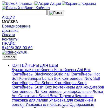
Главная
Акции
Корзина
Кабинет
АКЦИИ
МОСКВА
Брендирование
Доставка
Оплата
Контакты
ПРАЙС
8 (495) 308-00-69
Каталог
КОНТЕЙНЕРЫ ДЛЯ ЕДЫ
Бумажные контейнеры
Контейнеры Ant Box
Контейнеры Blackwood&Original
Контейнеры Hot
Soft
Контейнеры Lunch Box
Контейнеры New Soft
Контейнеры Old School
Контейнеры Soup
Контейнеры Sushi Box
Контейнеры для кондитеров
Контейнеры ЛЗ
Контейнеры универсальные
Лотки
Ant
Салатники Salad Bowl
Тарелки бумажные
Упаковка для лапши
Упаковка для сэндвичей и
роллов
Упаковка для фастфуда
Одноразовые