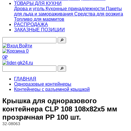
ТОВАРЫ ДЛЯ КУХНИ
Дрова и уголь
Кухонные принадлежности
Пакеты
для льда и замораживания
Средства для розжига
Топливо для мармитов
РАСПРОДАЖА
ЗАКАЗНЫЕ ПОЗИЦИИ
🔎︎
Войти
0
0₽
🔎︎
ГЛАВНАЯ
Одноразовые контейнеры
Контейнеры с разъемной крышкой
Крышка для одноразового
контейнера CLP 108 108х82х5 мм
прозрачная PP 100 шт.
32-08063