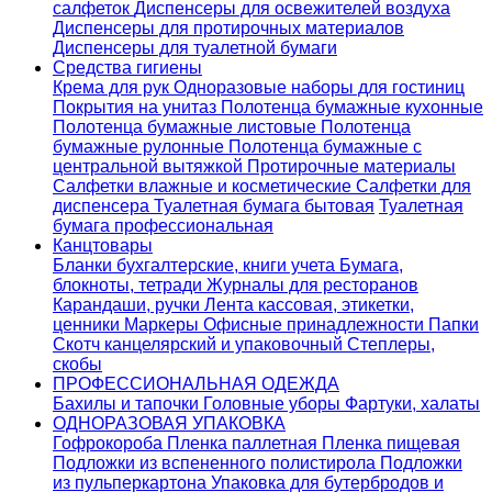
салфеток
Диспенсеры для освежителей воздуха
Диспенсеры для протирочных материалов
Диспенсеры для туалетной бумаги
Средства гигиены
Крема для рук
Одноразовые наборы для гостиниц
Покрытия на унитаз
Полотенца бумажные кухонные
Полотенца бумажные листовые
Полотенца
бумажные рулонные
Полотенца бумажные с
центральной вытяжкой
Протирочные материалы
Салфетки влажные и косметические
Салфетки для
диспенсера
Туалетная бумага бытовая
Туалетная
бумага профессиональная
Канцтовары
Бланки бухгалтерские, книги учета
Бумага,
блокноты, тетради
Журналы для ресторанов
Карандаши, ручки
Лента кассовая, этикетки,
ценники
Маркеры
Офисные принадлежности
Папки
Скотч канцелярский и упаковочный
Степлеры,
скобы
ПРОФЕССИОНАЛЬНАЯ ОДЕЖДА
Бахилы и тапочки
Головные уборы
Фартуки, халаты
ОДНОРАЗОВАЯ УПАКОВКА
Гофрокороба
Пленка паллетная
Пленка пищевая
Подложки из вспененного полистирола
Подложки
из пульперкартона
Упаковка для бутербродов и