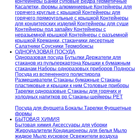
контейнеры
Банки суповые
Ведра герметичные
Касалетки, формы алюминиевые
Контейнеры для
горячего круглые с крышкой
Контейнеры для
горячего прямоугольные с крышкой
Контейнеры
для кондитерских изделий
Контейнеры для суши
Контейнеры под запайку
Контейнеры с
неразьемной крышкой
Контейнеры с разъемной
крышкой
Креманки, стаканчики десертные
Салатники
Соусники
Термобоксы
ОДНОРАЗОВАЯ ПОСУДА
Одноразовая посуда
Бутылки
Держатели для
стаканов из пульперкартона
Крышки к бумажным
стаканам
Наборы одноразовых приборов
Подносы
Посуда из вспененного полистирола
Размешиватели
Стаканы бумажные
Стаканы
пластиковые и крышки к ним
Столовые приборы
Тарелки одноразовые
Стаканы для горячих и
холодных напитков pp
Стаканы-шейкеры PET
Посуда для фуршета
Бокалы
Тарелки
Фуршетные
формы
БЫТОВАЯ ХИМИЯ
Бытовая химия
Аксессуары для уборки
Жироудалители
Кондиционеры для белья
Мыло
жидкое
Мыло кусковое
Освежители воздуха