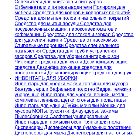
Освежители для унитазов и писсуаров
Отбеливатели и пятновыводители
Полироли для
мебели
Средства для ковров и ковровых покрытий
Средства для мытья полов и напольных покрытий
Средства для мытья посуды
Средства для
посудомоечных машин, пароконвектоматов и
кофемашин
Средства для стекол и зеркал
Средства
для удаления накипи
Средства от насекомых
Стиральные порошки
Cредства специального
назначения
Средства для труб и устранения
засоров
Средства для уборки санитарных зон
Чистящие средства для кухни
Дезинфицирующие
средства
Дезинфицирующие средства для
поверхностей
Дезинфицирующие средства для рук
ИНВЕНТАРЬ ДЛЯ УБОРКИ
Инвентарь для уборки
Баки и корзины для мусора
Вантузы, ерши
Вафельное полотно
Ведра, тележки
уборочные
Инвентарь для уборки: веники, мётлы,
комплекты ленивка, щетки, сгоны для пола, пады
Инвентарь для улицы
Губки, мочалки
Мешки для
мусора
МОПы, рукоятки, флаундеры, зажимы
Пылесборники
Салфетки универсальные
Инвентарь для помывки окон
Тряпки для пола
Диспенсеры
Диспенсеры для бумажных полотенец
Диспенсеры для мыла
Диспенсеры для настольных