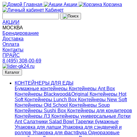
Главная
Акции
Корзина
Кабинет
АКЦИИ
МОСКВА
Брендирование
Доставка
Оплата
Контакты
ПРАЙС
8 (495) 308-00-69
Каталог
КОНТЕЙНЕРЫ ДЛЯ ЕДЫ
Бумажные контейнеры
Контейнеры Ant Box
Контейнеры Blackwood&Original
Контейнеры Hot
Soft
Контейнеры Lunch Box
Контейнеры New Soft
Контейнеры Old School
Контейнеры Soup
Контейнеры Sushi Box
Контейнеры для кондитеров
Контейнеры ЛЗ
Контейнеры универсальные
Лотки
Ant
Салатники Salad Bowl
Тарелки бумажные
Упаковка для лапши
Упаковка для сэндвичей и
роллов
Упаковка для фастфуда
Одноразовые