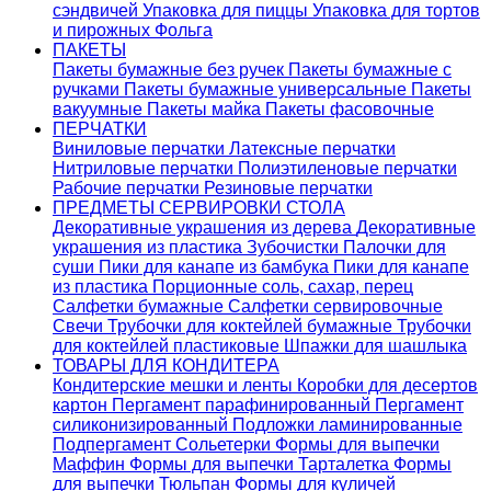
сэндвичей
Упаковка для пиццы
Упаковка для тортов
и пирожных
Фольга
ПАКЕТЫ
Пакеты бумажные без ручек
Пакеты бумажные с
ручками
Пакеты бумажные универсальные
Пакеты
вакуумные
Пакеты майка
Пакеты фасовочные
ПЕРЧАТКИ
Виниловые перчатки
Латексные перчатки
Нитриловые перчатки
Полиэтиленовые перчатки
Рабочие перчатки
Резиновые перчатки
ПРЕДМЕТЫ СЕРВИРОВКИ СТОЛА
Декоративные украшения из дерева
Декоративные
украшения из пластика
Зубочистки
Палочки для
суши
Пики для канапе из бамбука
Пики для канапе
из пластика
Порционные соль, сахар, перец
Салфетки бумажные
Салфетки сервировочные
Свечи
Трубочки для коктейлей бумажные
Трубочки
для коктейлей пластиковые
Шпажки для шашлыка
ТОВАРЫ ДЛЯ КОНДИТЕРА
Кондитерские мешки и ленты
Коробки для десертов
картон
Пергамент парафинированный
Пергамент
силиконизированный
Подложки ламинированные
Подпергамент
Сольетерки
Формы для выпечки
Маффин
Формы для выпечки Тарталетка
Формы
для выпечки Тюльпан
Формы для куличей