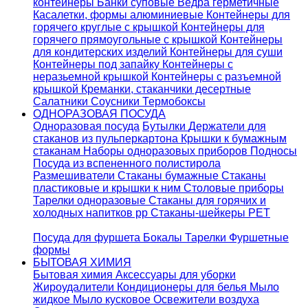
контейнеры
Банки суповые
Ведра герметичные
Касалетки, формы алюминиевые
Контейнеры для
горячего круглые с крышкой
Контейнеры для
горячего прямоугольные с крышкой
Контейнеры
для кондитерских изделий
Контейнеры для суши
Контейнеры под запайку
Контейнеры с
неразьемной крышкой
Контейнеры с разъемной
крышкой
Креманки, стаканчики десертные
Салатники
Соусники
Термобоксы
ОДНОРАЗОВАЯ ПОСУДА
Одноразовая посуда
Бутылки
Держатели для
стаканов из пульперкартона
Крышки к бумажным
стаканам
Наборы одноразовых приборов
Подносы
Посуда из вспененного полистирола
Размешиватели
Стаканы бумажные
Стаканы
пластиковые и крышки к ним
Столовые приборы
Тарелки одноразовые
Стаканы для горячих и
холодных напитков pp
Стаканы-шейкеры PET
Посуда для фуршета
Бокалы
Тарелки
Фуршетные
формы
БЫТОВАЯ ХИМИЯ
Бытовая химия
Аксессуары для уборки
Жироудалители
Кондиционеры для белья
Мыло
жидкое
Мыло кусковое
Освежители воздуха