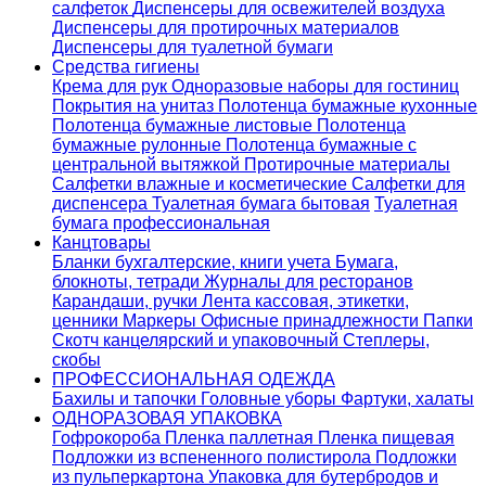
салфеток
Диспенсеры для освежителей воздуха
Диспенсеры для протирочных материалов
Диспенсеры для туалетной бумаги
Средства гигиены
Крема для рук
Одноразовые наборы для гостиниц
Покрытия на унитаз
Полотенца бумажные кухонные
Полотенца бумажные листовые
Полотенца
бумажные рулонные
Полотенца бумажные с
центральной вытяжкой
Протирочные материалы
Салфетки влажные и косметические
Салфетки для
диспенсера
Туалетная бумага бытовая
Туалетная
бумага профессиональная
Канцтовары
Бланки бухгалтерские, книги учета
Бумага,
блокноты, тетради
Журналы для ресторанов
Карандаши, ручки
Лента кассовая, этикетки,
ценники
Маркеры
Офисные принадлежности
Папки
Скотч канцелярский и упаковочный
Степлеры,
скобы
ПРОФЕССИОНАЛЬНАЯ ОДЕЖДА
Бахилы и тапочки
Головные уборы
Фартуки, халаты
ОДНОРАЗОВАЯ УПАКОВКА
Гофрокороба
Пленка паллетная
Пленка пищевая
Подложки из вспененного полистирола
Подложки
из пульперкартона
Упаковка для бутербродов и