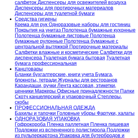
салфеток
Диспенсеры для освежителей воздуха
Диспенсеры для протирочных материалов
Диспенсеры для туалетной бумаги
Средства гигиены
Крема для рук
Одноразовые наборы для гостиниц
Покрытия на унитаз
Полотенца бумажные кухонные
Полотенца бумажные листовые
Полотенца
бумажные рулонные
Полотенца бумажные с
центральной вытяжкой
Протирочные материалы
Салфетки влажные и косметические
Салфетки для
диспенсера
Туалетная бумага бытовая
Туалетная
бумага профессиональная
Канцтовары
Бланки бухгалтерские, книги учета
Бумага,
блокноты, тетради
Журналы для ресторанов
Карандаши, ручки
Лента кассовая, этикетки,
ценники
Маркеры
Офисные принадлежности
Папки
Скотч канцелярский и упаковочный
Степлеры,
скобы
ПРОФЕССИОНАЛЬНАЯ ОДЕЖДА
Бахилы и тапочки
Головные уборы
Фартуки, халаты
ОДНОРАЗОВАЯ УПАКОВКА
Гофрокороба
Пленка паллетная
Пленка пищевая
Подложки из вспененного полистирола
Подложки
из пульперкартона
Упаковка для бутербродов и