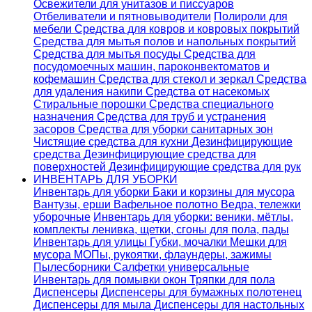
Освежители для унитазов и писсуаров
Отбеливатели и пятновыводители
Полироли для
мебели
Средства для ковров и ковровых покрытий
Средства для мытья полов и напольных покрытий
Средства для мытья посуды
Средства для
посудомоечных машин, пароконвектоматов и
кофемашин
Средства для стекол и зеркал
Средства
для удаления накипи
Средства от насекомых
Стиральные порошки
Cредства специального
назначения
Средства для труб и устранения
засоров
Средства для уборки санитарных зон
Чистящие средства для кухни
Дезинфицирующие
средства
Дезинфицирующие средства для
поверхностей
Дезинфицирующие средства для рук
ИНВЕНТАРЬ ДЛЯ УБОРКИ
Инвентарь для уборки
Баки и корзины для мусора
Вантузы, ерши
Вафельное полотно
Ведра, тележки
уборочные
Инвентарь для уборки: веники, мётлы,
комплекты ленивка, щетки, сгоны для пола, пады
Инвентарь для улицы
Губки, мочалки
Мешки для
мусора
МОПы, рукоятки, флаундеры, зажимы
Пылесборники
Салфетки универсальные
Инвентарь для помывки окон
Тряпки для пола
Диспенсеры
Диспенсеры для бумажных полотенец
Диспенсеры для мыла
Диспенсеры для настольных