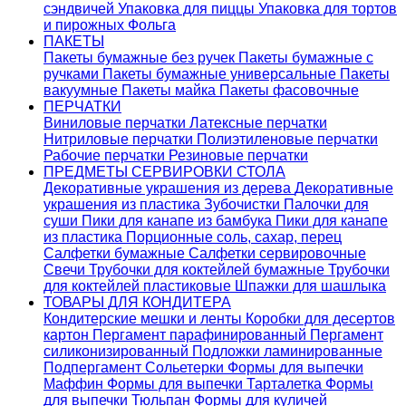
сэндвичей
Упаковка для пиццы
Упаковка для тортов
и пирожных
Фольга
ПАКЕТЫ
Пакеты бумажные без ручек
Пакеты бумажные с
ручками
Пакеты бумажные универсальные
Пакеты
вакуумные
Пакеты майка
Пакеты фасовочные
ПЕРЧАТКИ
Виниловые перчатки
Латексные перчатки
Нитриловые перчатки
Полиэтиленовые перчатки
Рабочие перчатки
Резиновые перчатки
ПРЕДМЕТЫ СЕРВИРОВКИ СТОЛА
Декоративные украшения из дерева
Декоративные
украшения из пластика
Зубочистки
Палочки для
суши
Пики для канапе из бамбука
Пики для канапе
из пластика
Порционные соль, сахар, перец
Салфетки бумажные
Салфетки сервировочные
Свечи
Трубочки для коктейлей бумажные
Трубочки
для коктейлей пластиковые
Шпажки для шашлыка
ТОВАРЫ ДЛЯ КОНДИТЕРА
Кондитерские мешки и ленты
Коробки для десертов
картон
Пергамент парафинированный
Пергамент
силиконизированный
Подложки ламинированные
Подпергамент
Сольетерки
Формы для выпечки
Маффин
Формы для выпечки Тарталетка
Формы
для выпечки Тюльпан
Формы для куличей