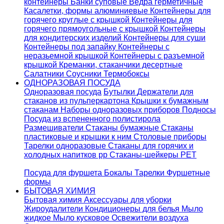
контейнеры
Банки суповые
Ведра герметичные
Касалетки, формы алюминиевые
Контейнеры для
горячего круглые с крышкой
Контейнеры для
горячего прямоугольные с крышкой
Контейнеры
для кондитерских изделий
Контейнеры для суши
Контейнеры под запайку
Контейнеры с
неразьемной крышкой
Контейнеры с разъемной
крышкой
Креманки, стаканчики десертные
Салатники
Соусники
Термобоксы
ОДНОРАЗОВАЯ ПОСУДА
Одноразовая посуда
Бутылки
Держатели для
стаканов из пульперкартона
Крышки к бумажным
стаканам
Наборы одноразовых приборов
Подносы
Посуда из вспененного полистирола
Размешиватели
Стаканы бумажные
Стаканы
пластиковые и крышки к ним
Столовые приборы
Тарелки одноразовые
Стаканы для горячих и
холодных напитков pp
Стаканы-шейкеры PET
Посуда для фуршета
Бокалы
Тарелки
Фуршетные
формы
БЫТОВАЯ ХИМИЯ
Бытовая химия
Аксессуары для уборки
Жироудалители
Кондиционеры для белья
Мыло
жидкое
Мыло кусковое
Освежители воздуха