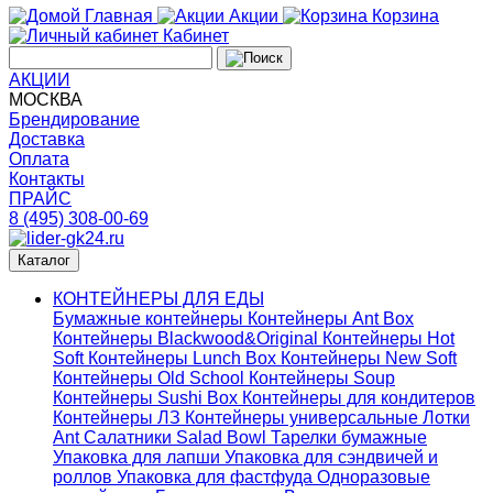
Главная
Акции
Корзина
Кабинет
АКЦИИ
МОСКВА
Брендирование
Доставка
Оплата
Контакты
ПРАЙС
8 (495) 308-00-69
Каталог
КОНТЕЙНЕРЫ ДЛЯ ЕДЫ
Бумажные контейнеры
Контейнеры Ant Box
Контейнеры Blackwood&Original
Контейнеры Hot
Soft
Контейнеры Lunch Box
Контейнеры New Soft
Контейнеры Old School
Контейнеры Soup
Контейнеры Sushi Box
Контейнеры для кондитеров
Контейнеры ЛЗ
Контейнеры универсальные
Лотки
Ant
Салатники Salad Bowl
Тарелки бумажные
Упаковка для лапши
Упаковка для сэндвичей и
роллов
Упаковка для фастфуда
Одноразовые