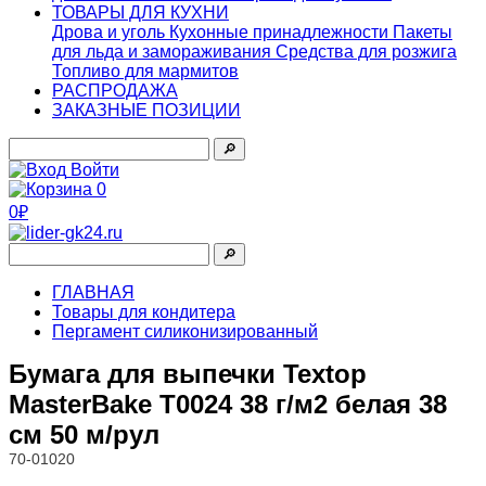
ТОВАРЫ ДЛЯ КУХНИ
Дрова и уголь
Кухонные принадлежности
Пакеты
для льда и замораживания
Средства для розжига
Топливо для мармитов
РАСПРОДАЖА
ЗАКАЗНЫЕ ПОЗИЦИИ
🔎︎
Войти
0
0₽
🔎︎
ГЛАВНАЯ
Товары для кондитера
Пергамент силиконизированный
Бумага для выпечки Textop
MasterBake Т0024 38 г/м2 белая 38
см 50 м/рул
70-01020