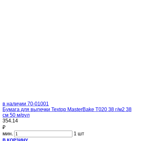
в наличии
70-01001
Бумага для выпечки Textop MasterBake Т020 38 г/м2 38
см 50 м/рул
354.14
₽
мин.
1 шт
В КОРЗИНУ