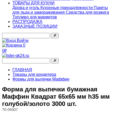
ТОВАРЫ ДЛЯ КУХНИ
Дрова и уголь
Кухонные принадлежности
Пакеты
для льда и замораживания
Средства для розжига
Топливо для мармитов
РАСПРОДАЖА
ЗАКАЗНЫЕ ПОЗИЦИИ
🔎︎
Войти
0
0₽
🔎︎
ГЛАВНАЯ
Товары для кондитера
Формы для выпечки Маффин
Форма для выпечки бумажная
Маффин Квадрат 65х65 мм h35 мм
голубой/золото 3000 шт.
70-05007