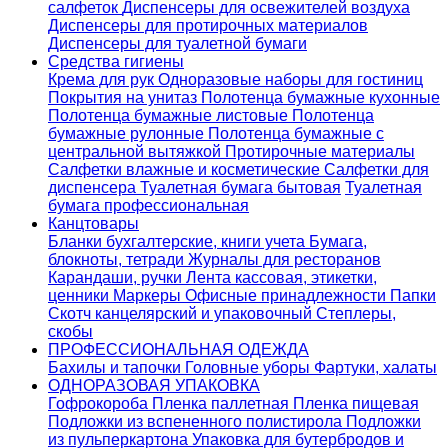
салфеток
Диспенсеры для освежителей воздуха
Диспенсеры для протирочных материалов
Диспенсеры для туалетной бумаги
Средства гигиены
Крема для рук
Одноразовые наборы для гостиниц
Покрытия на унитаз
Полотенца бумажные кухонные
Полотенца бумажные листовые
Полотенца
бумажные рулонные
Полотенца бумажные с
центральной вытяжкой
Протирочные материалы
Салфетки влажные и косметические
Салфетки для
диспенсера
Туалетная бумага бытовая
Туалетная
бумага профессиональная
Канцтовары
Бланки бухгалтерские, книги учета
Бумага,
блокноты, тетради
Журналы для ресторанов
Карандаши, ручки
Лента кассовая, этикетки,
ценники
Маркеры
Офисные принадлежности
Папки
Скотч канцелярский и упаковочный
Степлеры,
скобы
ПРОФЕССИОНАЛЬНАЯ ОДЕЖДА
Бахилы и тапочки
Головные уборы
Фартуки, халаты
ОДНОРАЗОВАЯ УПАКОВКА
Гофрокороба
Пленка паллетная
Пленка пищевая
Подложки из вспененного полистирола
Подложки
из пульперкартона
Упаковка для бутербродов и