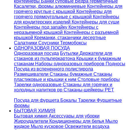
контейнеры
Банки суповые
Ведра герметичные
Касалетки, формы алюминиевые
Контейнеры для
горячего круглые с крышкой
Контейнеры для
горячего прямоугольные с крышкой
Контейнеры
для кондитерских изделий
Контейнеры для суши
Контейнеры под запайку
Контейнеры с
неразьемной крышкой
Контейнеры с разъемной
крышкой
Креманки, стаканчики десертные
Салатники
Соусники
Термобоксы
ОДНОРАЗОВАЯ ПОСУДА
Одноразовая посуда
Бутылки
Держатели для
стаканов из пульперкартона
Крышки к бумажным
стаканам
Наборы одноразовых приборов
Подносы
Посуда из вспененного полистирола
Размешиватели
Стаканы бумажные
Стаканы
пластиковые и крышки к ним
Столовые приборы
Тарелки одноразовые
Стаканы для горячих и
холодных напитков pp
Стаканы-шейкеры PET
Посуда для фуршета
Бокалы
Тарелки
Фуршетные
формы
БЫТОВАЯ ХИМИЯ
Бытовая химия
Аксессуары для уборки
Жироудалители
Кондиционеры для белья
Мыло
жидкое
Мыло кусковое
Освежители воздуха