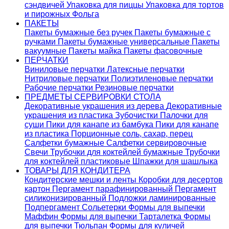
сэндвичей
Упаковка для пиццы
Упаковка для тортов
и пирожных
Фольга
ПАКЕТЫ
Пакеты бумажные без ручек
Пакеты бумажные с
ручками
Пакеты бумажные универсальные
Пакеты
вакуумные
Пакеты майка
Пакеты фасовочные
ПЕРЧАТКИ
Виниловые перчатки
Латексные перчатки
Нитриловые перчатки
Полиэтиленовые перчатки
Рабочие перчатки
Резиновые перчатки
ПРЕДМЕТЫ СЕРВИРОВКИ СТОЛА
Декоративные украшения из дерева
Декоративные
украшения из пластика
Зубочистки
Палочки для
суши
Пики для канапе из бамбука
Пики для канапе
из пластика
Порционные соль, сахар, перец
Салфетки бумажные
Салфетки сервировочные
Свечи
Трубочки для коктейлей бумажные
Трубочки
для коктейлей пластиковые
Шпажки для шашлыка
ТОВАРЫ ДЛЯ КОНДИТЕРА
Кондитерские мешки и ленты
Коробки для десертов
картон
Пергамент парафинированный
Пергамент
силиконизированный
Подложки ламинированные
Подпергамент
Сольетерки
Формы для выпечки
Маффин
Формы для выпечки Тарталетка
Формы
для выпечки Тюльпан
Формы для куличей