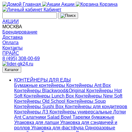
Главная
Акции
Корзина
Кабинет
АКЦИИ
МОСКВА
Брендирование
Доставка
Оплата
Контакты
ПРАЙС
8 (495) 308-00-69
Каталог
КОНТЕЙНЕРЫ ДЛЯ ЕДЫ
Бумажные контейнеры
Контейнеры Ant Box
Контейнеры Blackwood&Original
Контейнеры Hot
Soft
Контейнеры Lunch Box
Контейнеры New Soft
Контейнеры Old School
Контейнеры Soup
Контейнеры Sushi Box
Контейнеры для кондитеров
Контейнеры ЛЗ
Контейнеры универсальные
Лотки
Ant
Салатники Salad Bowl
Тарелки бумажные
Упаковка для лапши
Упаковка для сэндвичей и
роллов
Упаковка для фастфуда
Одноразовые