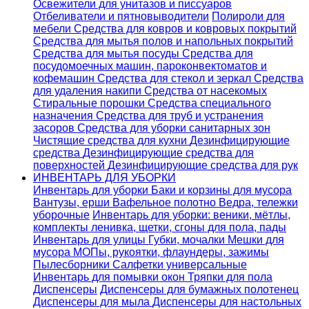
Освежители для унитазов и писсуаров
Отбеливатели и пятновыводители
Полироли для
мебели
Средства для ковров и ковровых покрытий
Средства для мытья полов и напольных покрытий
Средства для мытья посуды
Средства для
посудомоечных машин, пароконвектоматов и
кофемашин
Средства для стекол и зеркал
Средства
для удаления накипи
Средства от насекомых
Стиральные порошки
Cредства специального
назначения
Средства для труб и устранения
засоров
Средства для уборки санитарных зон
Чистящие средства для кухни
Дезинфицирующие
средства
Дезинфицирующие средства для
поверхностей
Дезинфицирующие средства для рук
ИНВЕНТАРЬ ДЛЯ УБОРКИ
Инвентарь для уборки
Баки и корзины для мусора
Вантузы, ерши
Вафельное полотно
Ведра, тележки
уборочные
Инвентарь для уборки: веники, мётлы,
комплекты ленивка, щетки, сгоны для пола, пады
Инвентарь для улицы
Губки, мочалки
Мешки для
мусора
МОПы, рукоятки, флаундеры, зажимы
Пылесборники
Салфетки универсальные
Инвентарь для помывки окон
Тряпки для пола
Диспенсеры
Диспенсеры для бумажных полотенец
Диспенсеры для мыла
Диспенсеры для настольных